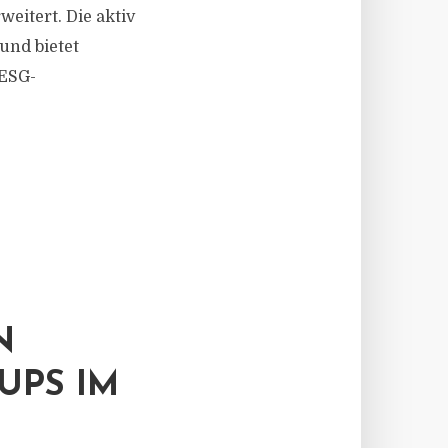
itert. Die aktiv
und bietet
 ESG-
N
UPS IM