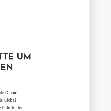
G
TTE UM
IEN
s Global
s Global
 Palette der