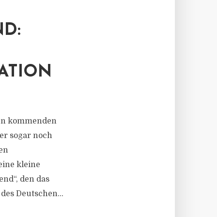
D:
ATION
 den kommenden
der sogar noch
gen
eine kleine
end“, den das
des Deutschen...