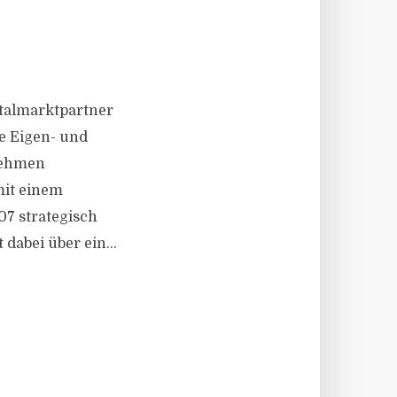
italmarktpartner
e Eigen- und
nehmen
mit einem
07 strategisch
dabei über ein...