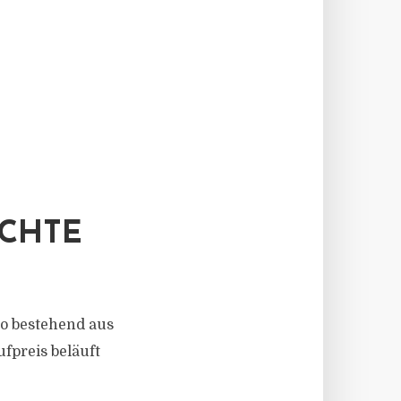
HTE
io bestehend aus
fpreis beläuft