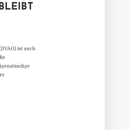
LEIBT
(DVAG) ist auch
die
eigenständige
er