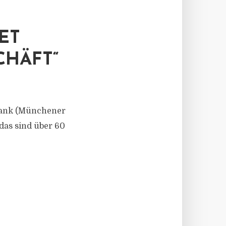
ET
CHÄFT“
bank (Münchener
das sind über 60