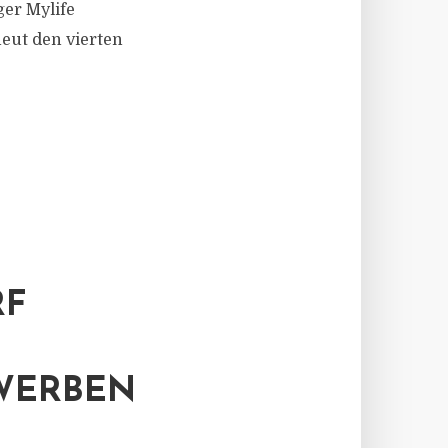
ger Mylife
eut den vierten
RF
 WERBEN