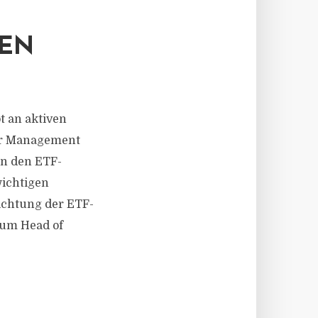
EN
t an aktiven
der Management
in den ETF-
wichtigen
richtung der ETF-
zum Head of