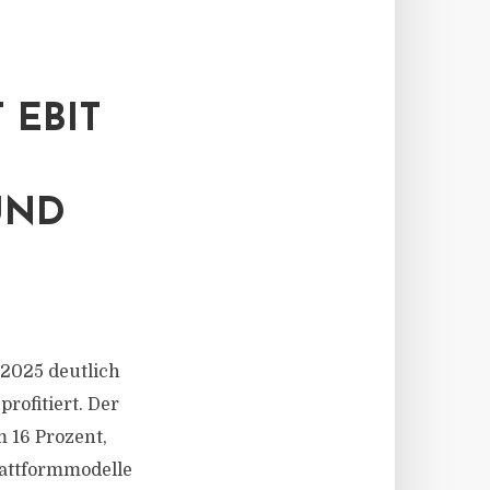
 EBIT
UND
2025 deutlich
rofitiert. Der
 16 Prozent,
lattformmodelle