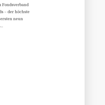
em Fondsverband
ds – der höchste
n ersten neun
..