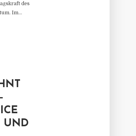
ragskraft des
um. Im...
EHNT
–
ICE
N UND