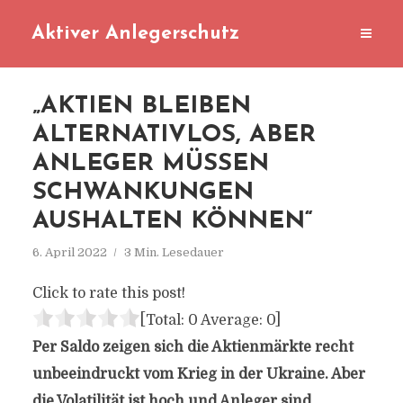
Aktiver Anlegerschutz
„AKTIEN BLEIBEN
ALTERNATIVLOS, ABER
ANLEGER MÜSSEN
SCHWANKUNGEN
AUSHALTEN KÖNNEN“
6. April 2022
3 Min. Lesedauer
Click to rate this post!
[Total:
0
Average:
0
]
Per Saldo zeigen sich die Aktienmärkte recht
unbeeindruckt vom Krieg in der Ukraine. Aber
die Volatilität ist hoch und Anleger sind