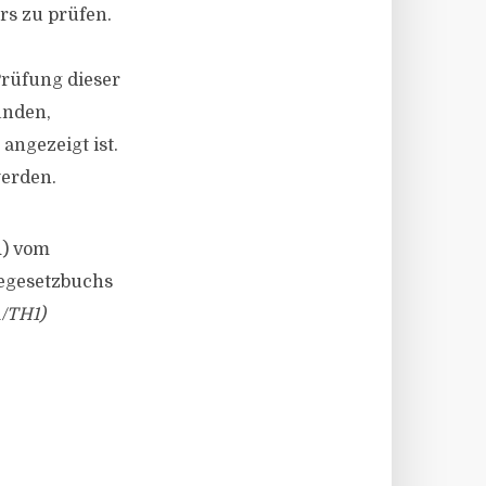
rs zu prüfen.
Prüfung dieser
ünden,
angezeigt ist.
werden.
A) vom
gegesetzbuchs
/TH1)