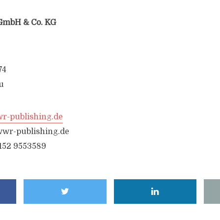
GmbH & Co. KG
74
u
-publishing.de
wr-publishing.de
6152 9553589