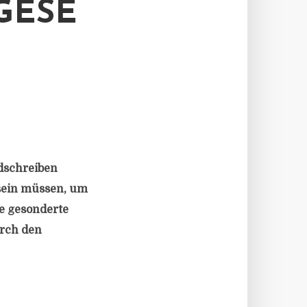
GESE
ndschreiben
t sein müssen, um
ne gesonderte
urch den