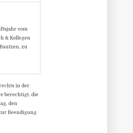
äftsjahr vom
ch & Kollegen
 Bautzen, zu
echts in der
 berechtigt, die
tag, den
 zur Beendigung