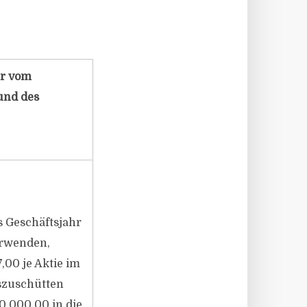
hr vom
 und des
s Geschäftsjahr
erwenden,
,00 je Aktie im
szuschütten
.000,00 in die