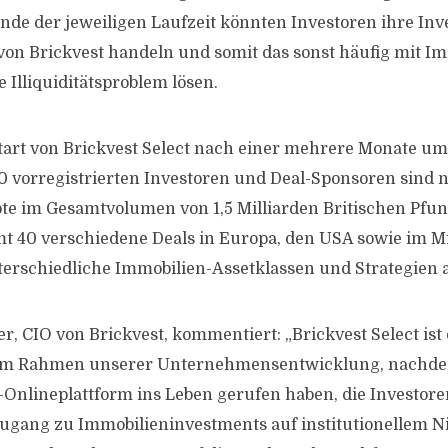
nde der jeweiligen Laufzeit könnten Investoren ihre In
on Brickvest handeln und somit das sonst häufig mit Im
 Illiquiditätsproblem lösen.
Start von Brickvest Select nach einer mehrere Monate u
0 vorregistrierten Investoren und Deal-Sponsoren sind
te im Gesamtvolumen von 1,5 Milliarden Britischen Pfun
mt 40 verschiedene Deals in Europa, den USA sowie im M
terschiedliche Immobilien-Assetklassen und Strategien 
, CIO von Brickvest, kommentiert: „Brickvest Select ist
t im Rahmen unserer Unternehmensentwicklung, nachdem
Onlineplattform ins Leben gerufen haben, die Investoren
gang zu Immobilieninvestments auf institutionellem Ni