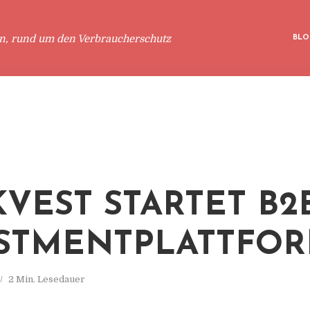
en, rund um den Verbraucherschutz
BLO
KVEST STARTET B2
STMENTPLATTFO
2 Min. Lesedauer