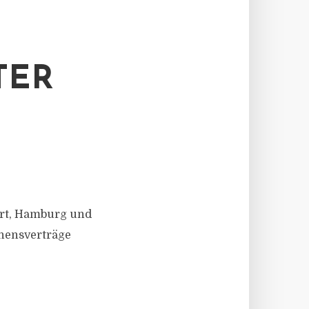
R I
urt, Hamburg und
ehensverträge