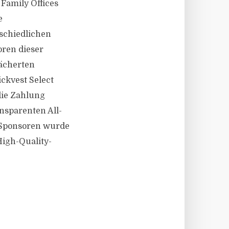
Family Offices
e
schiedlichen
oren dieser
fächerten
ckvest Select
die Zahlung
nsparenten All-
l Sponsoren wurde
 High-Quality-