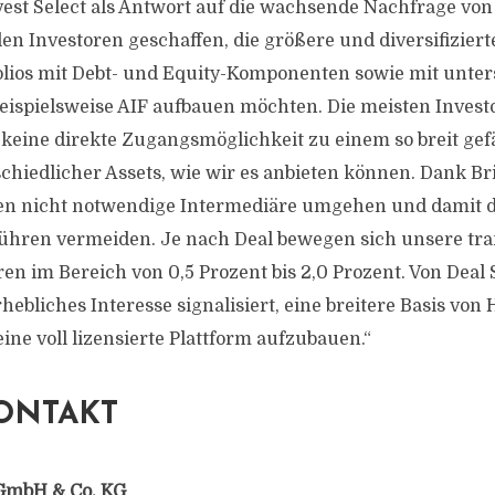
est Select als Antwort auf die wachsende Nachfrage von 
len Investoren geschaffen, die größere und diversifiziert
lios mit Debt- und Equity-Komponenten sowie mit unter
eispielsweise AIF aufbauen möchten. Die meisten Invest
 keine direkte Zugangsmöglichkeit zu einem so breit ge
hiedlicher Assets, wie wir es anbieten können. Dank Bri
en nicht notwendige Intermediäre umgehen und damit 
ühren vermeiden. Je nach Deal bewegen sich unsere tra
en im Bereich von 0,5 Prozent bis 2,0 Prozent. Von Dea
rhebliches Interesse signalisiert, eine breitere Basis von
ine voll lizensierte Plattform aufzubauen.“
ONTAKT
GmbH & Co. KG