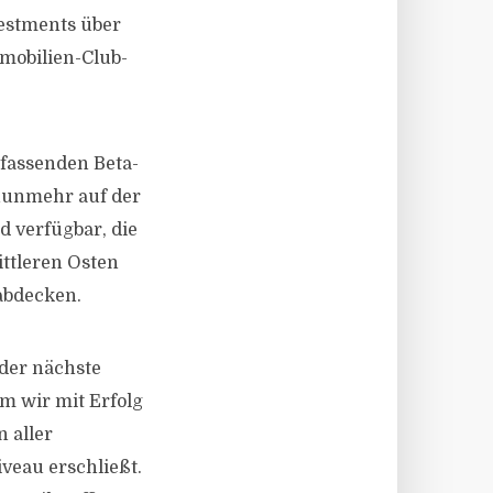
vestments über
mobilien-Club-
mfassenden Beta-
 nunmehr auf der
d verfügbar, die
ittleren Osten
abdecken.
 der nächste
 wir mit Erfolg
 aller
veau erschließt.