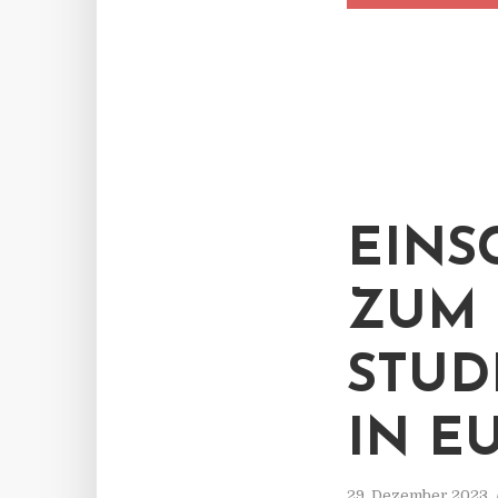
EINS
ZUM 
STU
IN E
29. Dezember 2023