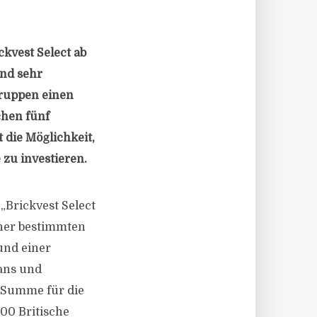
ckvest Select ab
und sehr
gruppen einen
chen fünf
 die Möglichkeit,
u investieren.
„Brickvest Select
iner bestimmten
und einer
ans und
e Summe für die
000 Britische