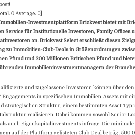
post!
otal:
0
Average:
0
]
Immobilien-Investmentplattform Brickvest bietet mit Bri
n Service für Institutionelle Investoren, Family Offices 
tinvestoren an. Brickvest Select erschließt diesen Ziel
ng zu Immobilien-Club-Deals in Größenordnungen zwis
chen Pfund und 300 Millionen Britischen Pfund und bietet
ührenden Immobilieninvestmentmanagern der Branche z
lifizierte und zugelassene Investoren können über den 
 Engagements in spezifischen Immobilien-Assets mit e
d strategischen Struktur, einem bestimmten Asset-Typ 
alstruktur realisieren. Dabei kommen sowohl Senior Lo
als auch Eigenkapitalinvestments infrage. Die minimal
inem auf der Plattform gelisteten Club-Deal beträgt 500.