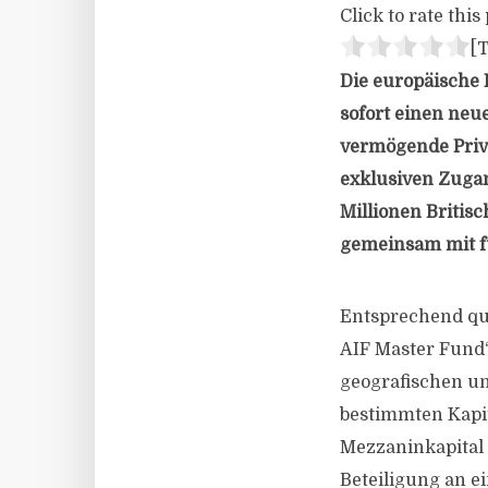
Click to rate this 
[T
Die europäische 
sofort einen neue
vermögende Priva
exklusiven Zuga
Millionen Britis
gemeinsam mit f
Entsprechend qua
AIF Master Fund“
geografischen un
bestimmten Kapit
Mezzaninkapital 
Beteiligung an e