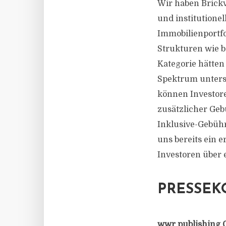
Wir haben Brickv
und institutionel
Immobilienportfo
Strukturen wie b
Kategorie hätten
Spektrum untersc
können Investor
zusätzlicher Geb
Inklusive-Gebühr
uns bereits ein e
Investoren über e
PRESSEK
wwr publishing 