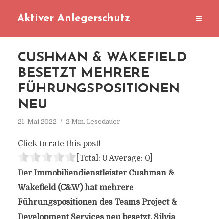
Aktiver Anlegerschutz
CUSHMAN & WAKEFIELD
BESETZT MEHRERE
FÜHRUNGSPOSITIONEN
NEU
21. Mai 2022
2 Min. Lesedauer
Click to rate this post!
[Total:
0
Average:
0
]
Der Immobiliendienstleister Cushman &
Wakefield (C&W) hat mehrere
Führungspositionen des Teams Project &
Development Services neu besetzt. Silvia