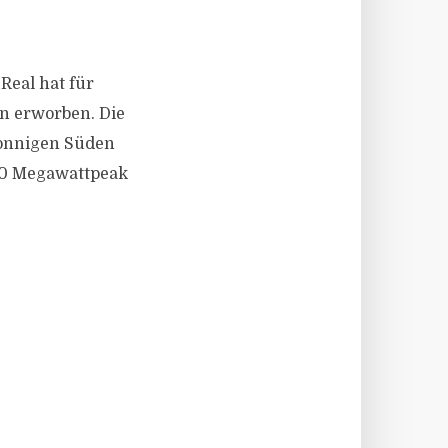
 Real hat für
en erworben. Die
sonnigen Süden
90 Megawattpeak