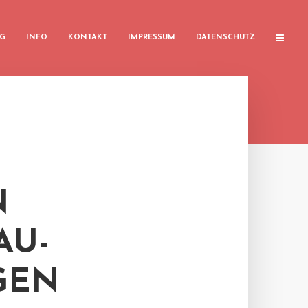
G
INFO
KONTAKT
IMPRESSUM
DATENSCHUTZ
N
AU-
GEN