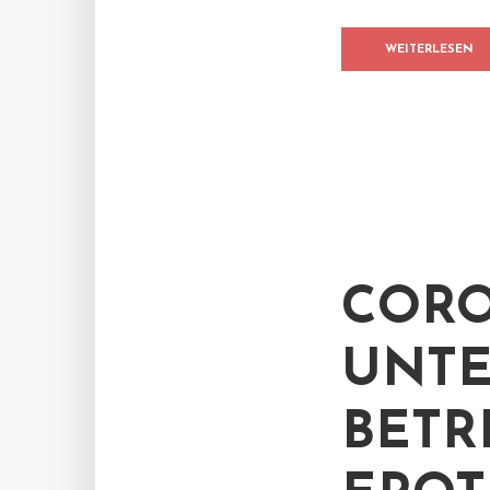
WEITERLESEN
CORO
UNT
BETR