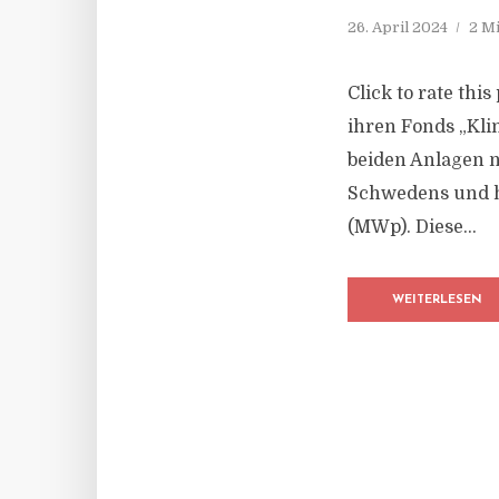
26. April 2024
2 M
Click to rate thi
ihren Fonds „Kli
beiden Anlagen n
Schwedens und h
(MWp). Diese...
WEITERLESEN