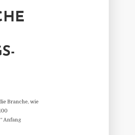
CHE
S-
die Branche, wie
100
z“ Anfang