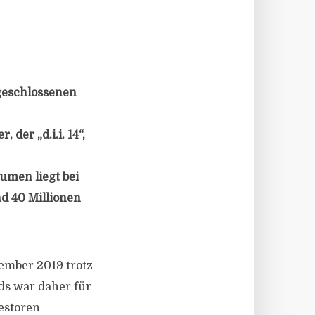
 geschlossenen
der „d.i.i. 14“,
umen liegt bei
nd 40 Millionen
tember 2019 trotz
ds war daher für
vestoren