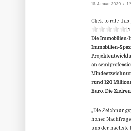
15. Januar 2020
1 
Click to rate this 
[T
Die Immobilien-In
Immobilien-Spezi
Projektentwicklun
an semiprofessio
Mindestzeichnung
rund 120 Million
Euro. Die Zielrend
„Die Zeichnungsp
hoher Nachfrage 
uns der nächste 