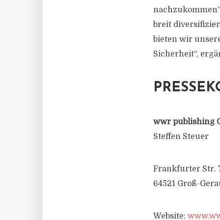
nachzukommen“, s
breit diversifiz
bieten wir unsere
Sicherheit“, ergä
PRESSEK
wwr publishing 
Steffen Steuer
Frankfurter Str. 
64521 Groß-Gera
Website:
www.wwr