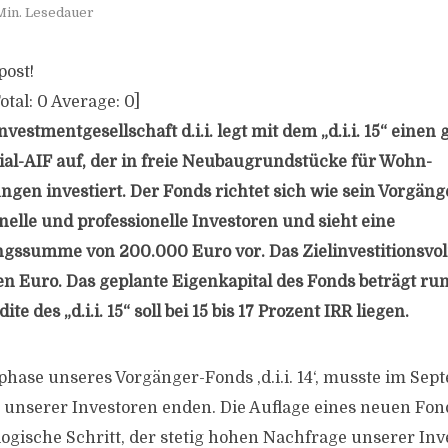
Min. Lesedauer
post!
otal:
0
Average:
0
]
vestmentgesellschaft d.i.i. legt mit dem „d.i.i. 15“ einen
al-AIF auf, der in freie Neubaugrundstücke für Wohn-
gen investiert. Der Fonds richtet sich wie sein Vorgänger, 
nelle und professionelle Investoren und sieht eine
ssumme von 200.000 Euro vor. Das Zielinvestitionsvol
en Euro. Das geplante Eigenkapital des Fonds beträgt ru
ite des „d.i.i. 15“ soll bei 15 bis 17 Prozent IRR liegen.
hase unseres Vorgänger-Fonds ,d.i.i. 14‘, musste im Sep
unserer Investoren enden. Die Auflage eines neuen Fon
logische Schritt, der stetig hohen Nachfrage unserer In