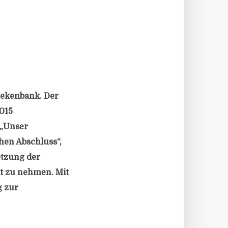
hekenbank. Der
015
 „Unser
hen Abschluss“,
etzung der
t zu nehmen. Mit
g zur