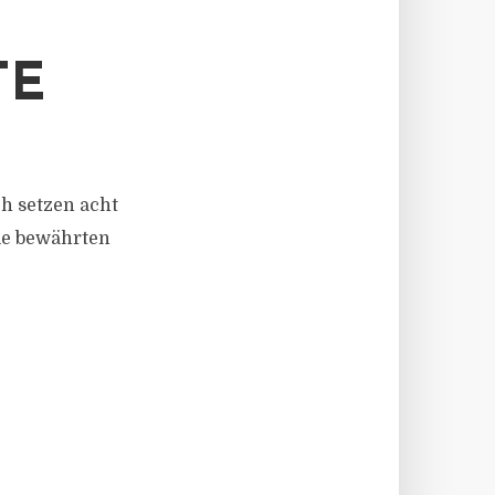
TE
h setzen acht
ie bewährten