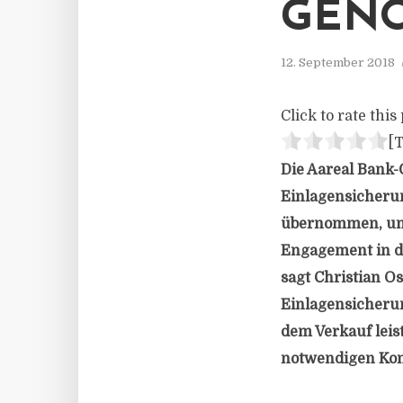
GEN
12. September 2018
Click to rate this 
[T
Die Aareal Bank
Einlagensicheru
übernommen, um 
Engagement in de
sagt Christian O
Einlagensicherun
dem Verkauf leis
notwendigen Kons