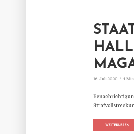
STAA
HALL
MAGA
16. Juli 2020
4 Min
Benachrichtigun
Strafvollstreck
WEITERLESEN