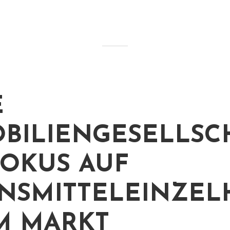
E
BILIENGESELLSC
FOKUS AUF
NSMITTELEINZE
M MARKT