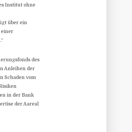
s Institut ohne
ügt über ein
 einer
.“
herungsfonds des
n Anleihen der
 Um Schaden vom
Risiken
en in der Bank
rtise der Aareal