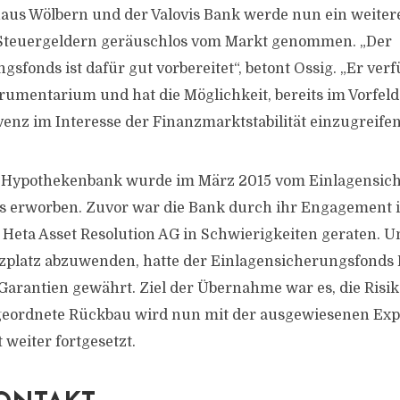
s Wölbern und der Valovis Bank werde nun ein weitere
 Steuergeldern geräuschlos vom Markt genommen. „Der
sfonds ist dafür gut vorbereitet“, betont Ossig. „Er verf
trumentarium und hat die Möglichkeit, bereits im Vorfeld
enz im Interesse der Finanzmarktstabilität einzugreifen
r Hypothekenbank wurde im März 2015 vom Einlagensic
 erworben. Zuvor war die Bank durch ihr Engagement i
 Heta Asset Resolution AG in Schwierigkeiten geraten.
zplatz abzuwenden, hatte der Einlagensicherungsfonds 
Garantien gewährt. Ziel der Übernahme war es, die Risik
geordnete Rückbau wird nun mit der ausgewiesenen Expe
weiter fortgesetzt.