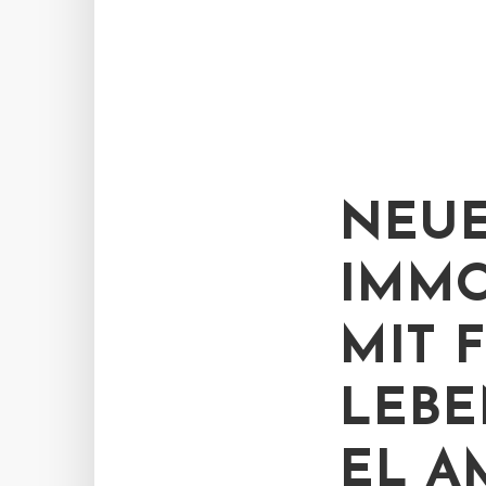
NEU
IMMO
MIT 
LEBE
EL A