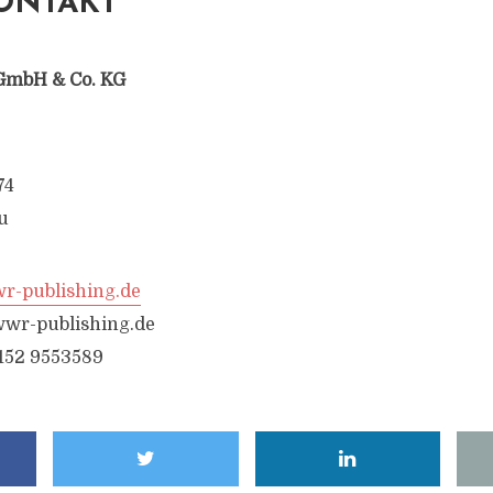
ONTAKT
GmbH & Co. KG
74
u
-publishing.de
wr-publishing.de
6152 9553589