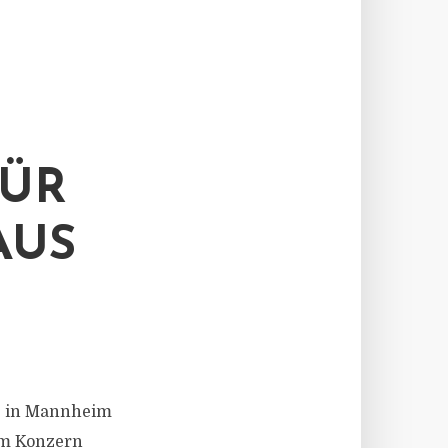
FÜR
AUS
itz in Mannheim
 im Konzern