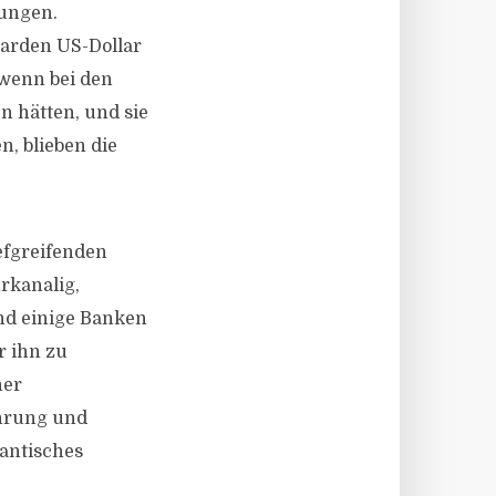
rungen.
iarden US-Dollar
 wenn bei den
 hätten, und sie
n, blieben die
efgreifenden
rkanalig,
und einige Banken
r ihn zu
her
ahrung und
antisches