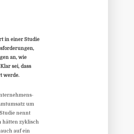
 in einer Studie
usforderungen,
ngen an, wie
lar sei, dass
t werde.
 Unternehmens-
esamtumsatz um
-Studie nennt
 hätten zyklisch
 auch auf ein