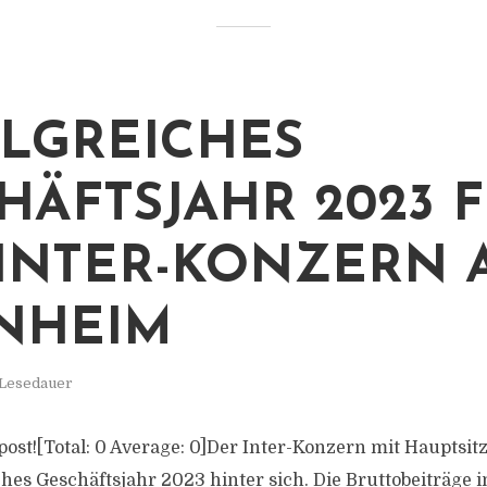
LGREICHES
HÄFTSJAHR 2023 
INTER-KONZERN 
NHEIM
 Lesedauer
s post![Total: 0 Average: 0]Der Inter-Konzern mit Haupts
iches Geschäftsjahr 2023 hinter sich. Die Bruttobeiträge