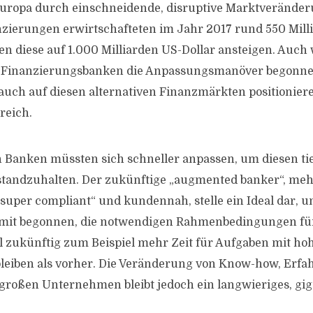
Europa durch einschneidende, disruptive Marktverände
nzierungen erwirtschafteten im Jahr 2017 rund 550 Mill
len diese auf 1.000 Milliarden US-Dollar ansteigen. Auch
 Finanzierungsbanken die Anpassungsmanöver begonnen
auch auf diesen alternativen Finanzmärkten positioniere
reich.
 Banken müssten sich schneller anpassen, um diesen ti
tandzuhalten. Der zukünftige „augmented banker“, meh
 „super compliant“ und kundennah, stelle ein Ideal dar, 
damit begonnen, die notwendigen Rahmenbedingungen fü
ll zukünftig zum Beispiel mehr Zeit für Aufgaben mit ho
leiben als vorher. Die Veränderung von Know-how, Erf
roßen Unternehmen bleibt jedoch ein langwieriges, gig