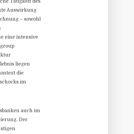
che Tätigkeit des
kte Auswirkung
rechnung – sowohl
n
ne eine intensive
ogroup
uktur
ebnis liegen
ontext die
nschocks im
gsbanken auch im
zierung. Der
nstigen