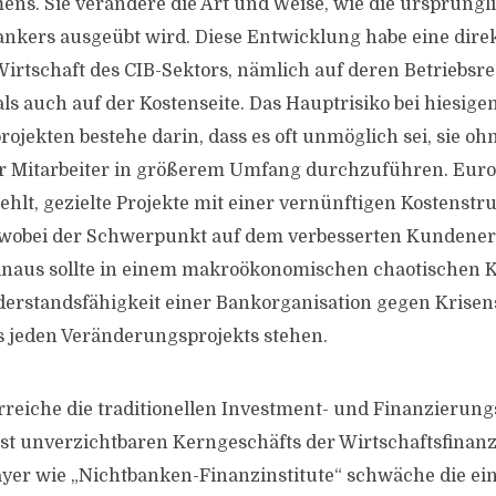
ns. Sie verändere die Art und Weise, wie die ursprüngli
kers ausgeübt wird. Diese Entwicklung habe eine dire
Wirtschaft des CIB-Sektors, nämlich auf deren Betriebs
als auch auf der Kostenseite. Das Hauptrisiko bei hiesige
rojekten bestehe darin, dass es oft unmöglich sei, sie oh
r Mitarbeiter in größerem Umfang durchzuführen. Eur
ehlt, gezielte Projekte mit einer vernünftigen Kostenstr
wobei der Schwerpunkt auf dem verbesserten Kundenerl
naus sollte in einem makroökonomischen chaotischen K
erstandsfähigkeit einer Bankorganisation gegen Krise
s jeden Veränderungsprojekts stehen.
reiche die traditionellen Investment- und Finanzierun
nst unverzichtbaren Kerngeschäfts der Wirtschaftsfinan
layer wie „Nichtbanken-Finanzinstitute“ schwäche die ei