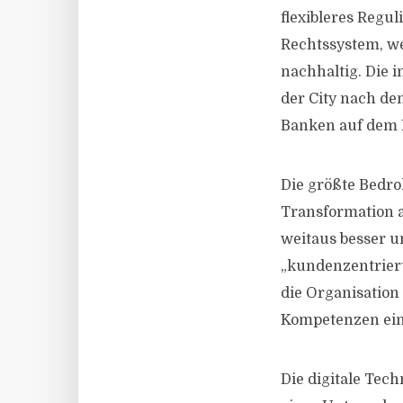
flexibleres Regu
Rechtssystem, we
nachhaltig. Die 
der City nach de
Banken auf dem 
Die größte Bedro
Transformation au
weitaus besser u
„kundenzentriert
die Organisatio
Kompetenzen ein
Die digitale Tech