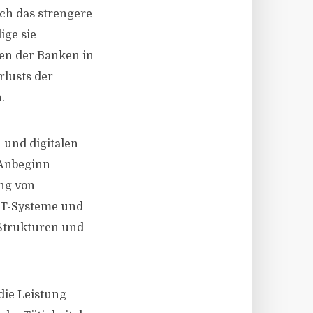
uch das strengere
ige sie
en der Banken in
rlusts der
.
 und digitalen
 Anbeginn
ung von
 IT-Systeme und
Strukturen und
die Leistung