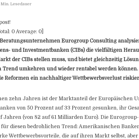
 Min. Lesedauer
post!
otal:
0
Average:
0
]
 Beratungsunternehmen Eurogroup Consulting analysiert
ns- und Investmentbanken (CIBs) die vielfältigen Hera
arkt der CIBs stellen muss, und bietet gleichzeitig Lösu
 Trend umkehren und wieder rentabel werden können. K
de Reformen ein nachhaltiger Wettbewerbsverlust riskier
nen zehn Jahren ist der Marktanteil der Europäischen
anken von 50 Prozent auf 33 Prozent gesunken, ihr G
nf Jahren (von 82 auf 61 Milliarden Euro). Die Eurogroup
für diesen bedrohlichen Trend: Amerikanischen Banken
ke Wettbewerbsvorteile, die auf ihren Markt selbst, aber