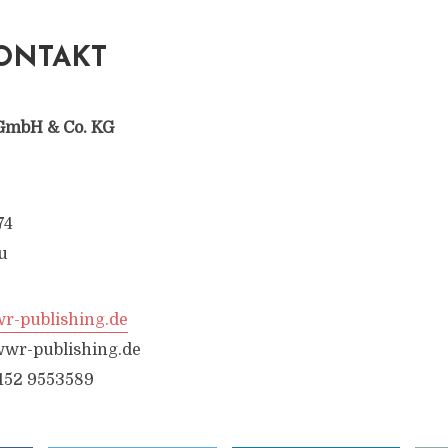
ONTAKT
GmbH & Co. KG
74
u
-publishing.de
wr-publishing.de
6152 9553589