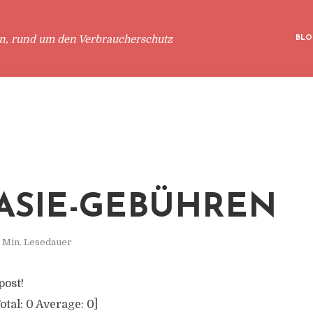
en, rund um den Verbraucherschutz
BLO
ASIE-GEBÜHREN
 Min. Lesedauer
post!
otal:
0
Average:
0
]