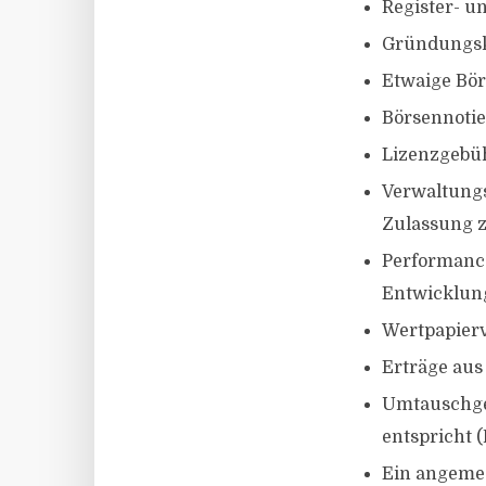
Register- u
Gründungs
Etwaige Bö
Börsennoti
Lizenzgebü
Verwaltungs
Zulassung z
Performance
Entwicklung
Wertpapier
Erträge aus
Umtauschgeb
entspricht 
Ein angeme