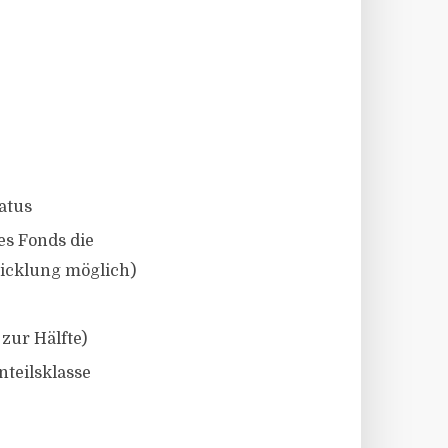
atus
es Fonds die
wicklung möglich)
zur Hälfte)
teilsklasse