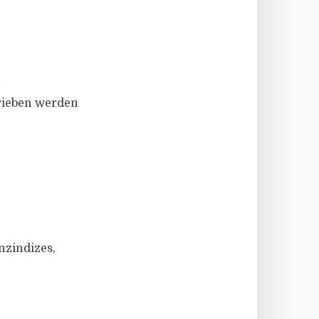
n
trieben werden
nzindizes,