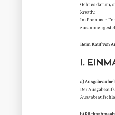
Geht es darum, s
kreativ.
Im Phantasie-Fo
zusammengestell
Beim Kauf von An
I. EIN
a) Ausgabeaufsc
Der Ausgabeaufsch
Ausgabeaufschla
b) Rücknahmeab