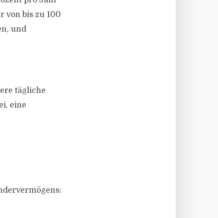
rozent pro Jahr
r von bis zu 100
en, und
ere tägliche
i, eine
ondervermögens: