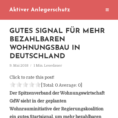
Aktiver Anlegerschutz
GUTES SIGNAL FÜR MEHR
BEZAHLBAREN
WOHNUNGSBAU IN
DEUTSCHLAND
9. Mai 2018
1 Min. Lesedauer
Click to rate this post!
[Total:
0
Average:
0
]
Der Spitzenverband der Wohnungswirtschaft
GdW sieht in der geplanten
Wohnrauminitiative der Regierungskoalition
ein gutes Startsignal, um mehr bezahlbaren