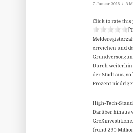
7. Januar 2018
3 M
Click to rate this 
[T
Melderegisterza
erreichen und da
Grundversorgung
Durch weiterhin 
der Stadt aus, so
Prozent niedrige
High-Tech-Stand
Darüber hinaus w
Großinvestitionen
(rund 290 Milli