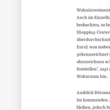
Wohninvestments
Auch im Einzelha
beobachten, so b
Shopping-Center
überdurchschnitt
Euro), was insbe
gekennzeichnet 
abzuzeichnen sch
feststellen”, sag
Wohnraum hin.
Ausblick Büroma
Im kommenden Ja
bleiben, jedoch 