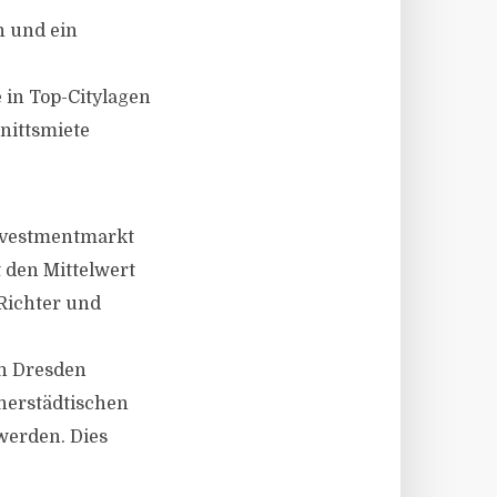
n und ein
e in Top-Citylagen
nittsmiete
nvestmentmarkt
t den Mittelwert
 Richter und
an Dresden
nnerstädtischen
werden. Dies