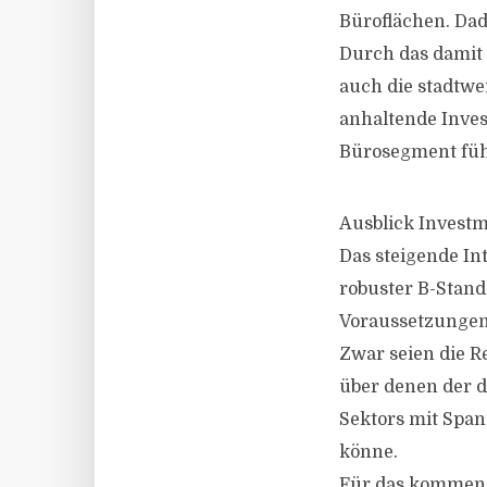
Büroflächen. Da
Durch das damit 
auch die stadtwe
anhaltende Inves
Bürosegment füh
Ausblick Invest
Das steigende In
robuster B-Stand
Voraussetzungen
Zwar seien die Re
über denen der d
Sektors mit Span
könne.
Für das kommend