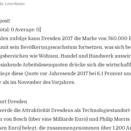
in. Lesedauer
post!
otal:
0
Average:
0
]
hlen zufolge kann Dresden 2017 die Marke von 560.000
mit sein Bevölkerungswachstum fortsetzen, was sich be
sbereichen wie Wohnen, Handel und Handwerk auswir
sinkende Arbeitslosenquoten drücke sich die wirtschaftli
 liege diese Quote vor Jahresende 2017 bei 6,1 Prozent un
r als im November des Vorjahres.
ort Dresden
erde die Attraktivität Dresdens als Technologiestandort
 von Bosch (über eine Milliarde Euro) und Philip Morris 
onen Euro) belegt, die zusammengenommen über 1.200 Ar