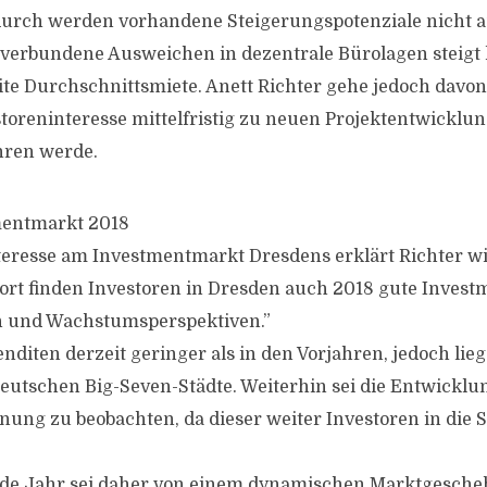
durch werden vorhandene Steigerungspotenziale nicht a
verbundene Ausweichen in dezentrale Bürolagen steigt 
ite Durchschnittsmiete. Anett Richter gehe jedoch davon
toreninteresse mittelfristig zu neuen Projektentwicklu
ren werde.
mentmarkt 2018
teresse am Investmentmarkt Dresdens erklärt Richter wie 
ort finden Investoren in Dresden auch 2018 gute Invest
 und Wachstumsperspektiven.”
nditen derzeit geringer als in den Vorjahren, jedoch lie
eutschen Big-Seven-Städte. Weiterhin sei die Entwicklu
nung zu beobachten, da dieser weiter Investoren in die S
e Jahr sei daher von einem dynamischen Marktgesche