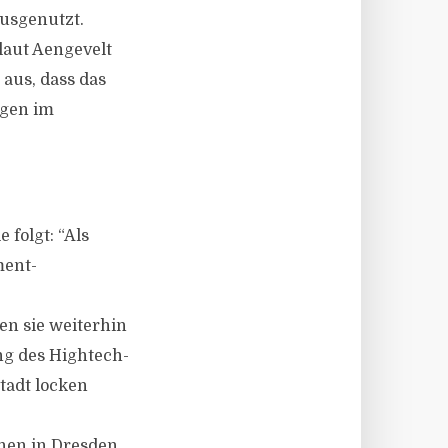
usgenutzt.
laut Aengevelt
 aus, dass das
ngen im
folgt: “Als
ment-
gen sie weiterhin
ng des Hightech-
tadt locken
hen in Dresden