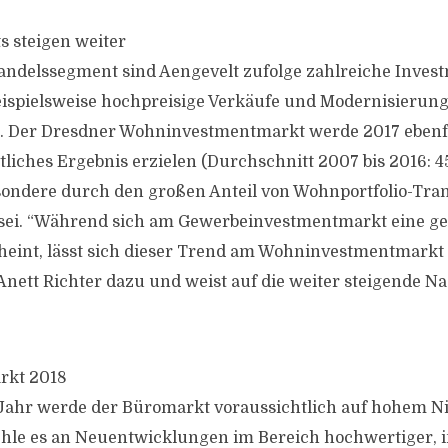
 steigen weiter
ndelssegment sind Aengevelt zufolge zahlreiche Inves
eispielsweise hochpreisige Verkäufe und Modernisierung
. Der Dresdner Wohninvestmentmarkt werde 2017 ebenfa
liches Ergebnis erzielen (Durchschnitt 2007 bis 2016: 4
sondere durch den großen Anteil von Wohnportfolio-Tra
sei. “Während sich am Gewerbeinvestmentmarkt eine ge
eint, lässt sich dieser Trend am Wohninvestmentmarkt 
t Anett Richter dazu und weist auf die weiter steigende 
rkt 2018
hr werde der Büromarkt voraussichtlich auf hohem Niv
fehle es an Neuentwicklungen im Bereich hochwertiger, 