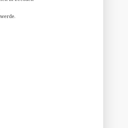
n
 werde.