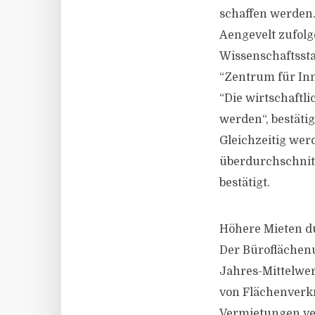
schaffen werden
Aengevelt zufolg
Wissenschaftsst
“Zentrum für In
“Die wirtschaftl
werden“, bestäti
Gleichzeitig wer
überdurchschnit
bestätigt.
Höhere Mieten d
Der Büroflächen
Jahres-Mittelwer
von Flächenverkn
Vermietungen ve