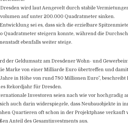
 Dresden wird laut Aengevelt durch stabile Vermietunge
volumen auf unter 200.000 Quadratmeter sinken.
 Entwicklung sei es, dass sich die erzielbare Spitzenmiet
ro Quadratmeter steigern konnte, während die Durchsch
enstadt ebenfalls weiter steige.
ird der Geldumsatz am Dresdener Wohn- und Gewerbei
die Marke von einer Milliarde Euro übertreffen und dami
 Jahre in Höhe von rund 780 Millionen Euro”, beschreibt
es Rekordjahr für Dresden.
ternationale Investoren seien nach wie vor hochgradig 
s sich auch darin widerspiegele, dass Neubauobjekte in i
hen Quartieren oft schon in der Projektphase verkauft 
ßen Anteil des Gesamtinvestments aus.