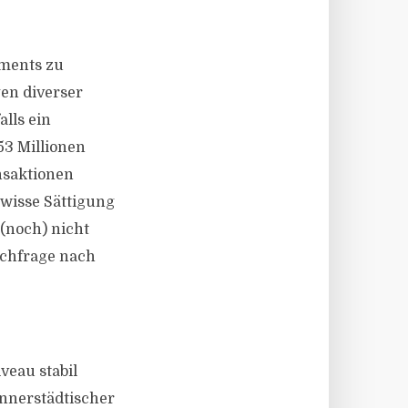
tments zu
en diverser
lls ein
53 Millionen
nsaktionen
wisse Sättigung
(noch) nicht
Nachfrage nach
eau stabil
innerstädtischer