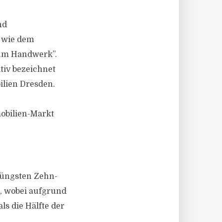
nd
 wie dem
um Handwerk”.
tiv bezeichnet
ilien Dresden.
obilien-Markt
jüngsten Zehn-
, wobei aufgrund
s die Hälfte der