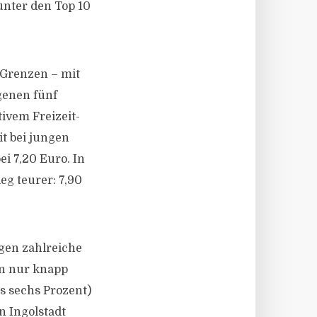
unter den Top 10
 Grenzen – mit
genen fünf
ivem Freizeit-
t bei jungen
i 7,20 Euro. In
eg teurer: 7,90
gen zahlreiche
en nur knapp
s sechs Prozent)
n Ingolstadt