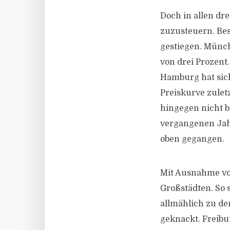
Doch in allen dr
zuzusteuern. Bes
gestiegen. Münch
von drei Prozent
Hamburg hat sich
Preiskurve zuletz
hingegen nicht b
vergangenen Jahr
oben gegangen.
Mit Ausnahme von
Großstädten. So 
allmählich zu de
geknackt. Freibu