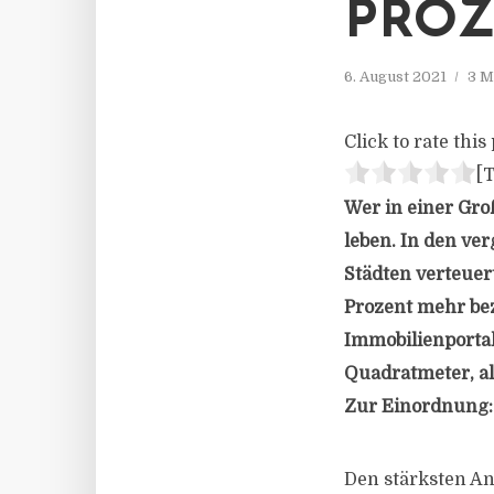
PRO
6. August 2021
3 M
Click to rate this 
[T
Wer in einer Gro
leben. In den ve
Städten verteue
Prozent mehr bez
Immobilienporta
Quadratmeter, al
Zur Einordnung: 
Den stärksten An