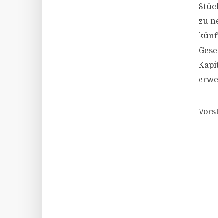
Stüc
zu n
künf
Gese
Kapi
erwe
Vors