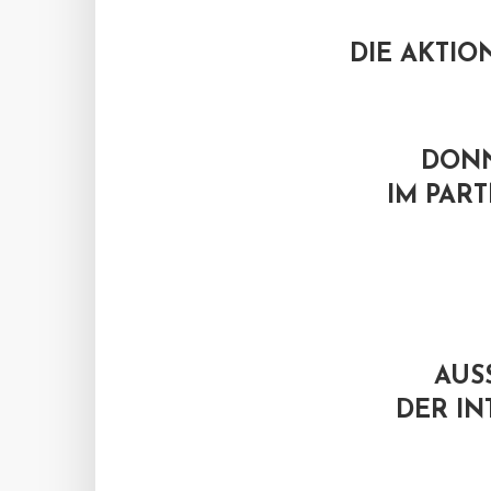
DIE AKTI
DONN
IM PART
AUS
DER I