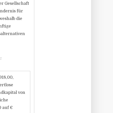
r Gesellschaft
indernis für
weshalb die
nftige
alternativen
:
918,00,
ertlose
dkapital von
liche
0 auf €