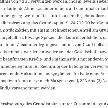
ältnis von 7 zu 1 verbunden werden, indem jeweils sieben
ber lautende Aktien zu einer neuen, auf den Inhaber lau
mmengelegt werden. Dies führt zu dem Ergebnis, dass n
talherabsetzung das Grundkapital € 124.702,00 beträgt u
702 Stückaktien mit einem rechnerischen Anteil am Gru
eingeteilt ist. Etwaige Spitzen, die dadurch entstehen, da
 nicht im Zusammenlegungsverhältnis von 7 zu 1 teilbar
kaktien hält, werden entweder von der Gesellschaft bzw
er beauftragten Kredit- und Finanzinstitut mit anderen S
mmengelegt und für Rechnung der Beteiligten verwerte
prechende Maßnahmen ausgeglichen. Im Falle einer Ve
enspitzen kann diese nach Maßgabe von § 226 Abs. (3) Ak
händig vorgenommen werden.
Herabsetzung des Grundkapitals unter Zusammenlegung