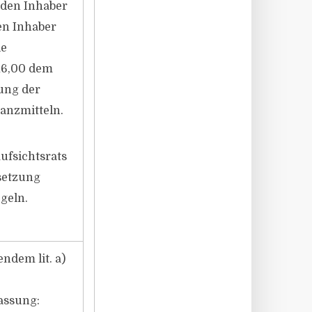
 den Inhaber
en Inhaber
ie
216,00 dem
ung der
anzmitteln.
ufsichtsrats
setzung
geln.
ndem lit. a)
assung: