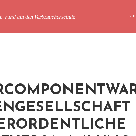
en, rund um den Verbraucherschutz
BLO
ERCOMPONENTWA
ENGESELLSCHAFT 
ERORDENTLICHE H