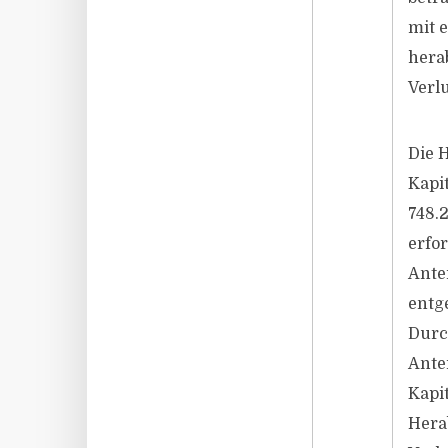
mit e
hera
Verl
Die 
Kapi
748.
erfo
Ante
entg
Durc
Ante
Kapi
Hera