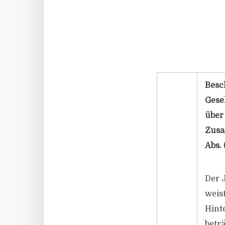
Besc
Gese
über
Zusa
Abs. 
Der 
weis
Hinte
betr