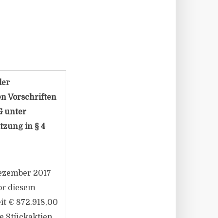
der
n Vorschriften
G unter
zung in § 4
ezember 2017
Vor diesem
it € 872.918,00
se Stückaktien