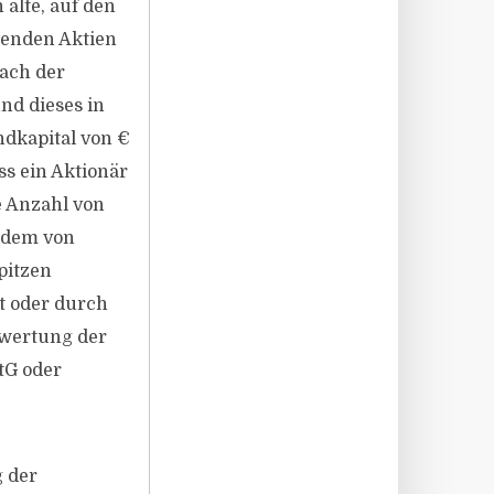
 alte, auf den
tenden Aktien
ach der
nd dieses in
ndkapital von €
ss ein Aktionär
e Anzahl von
. dem von
pitzen
t oder durch
rwertung der
tG oder
 der