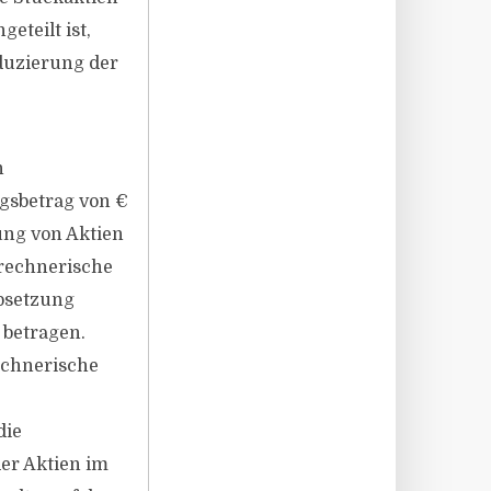
eteilt ist,
duzierung der
n
ngsbetrag von €
ung von Aktien
rechnerische
absetzung
 betragen.
echnerische
die
er Aktien im