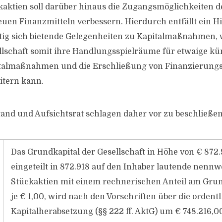
kaktien soll darüber hinaus die Zugangsmöglichkeiten de
euen Finanzmitteln verbessern. Hierdurch entfällt ein H
tig sich bietende Gelegenheiten zu Kapitalmaßnahmen, 
llschaft somit ihre Handlungsspielräume für etwaige kü
talmaßnahmen und die Erschließung von Finanzierungs
itern kann.
tand und Aufsichtsrat schlagen daher vor zu beschließen
Das Grundkapital der Gesellschaft in Höhe von € 872.
eingeteilt in 872.918 auf den Inhaber lautende nennw
Stückaktien mit einem rechnerischen Anteil am Grun
je € 1,00, wird nach den Vorschriften über die ordent
Kapitalherabsetzung (§§ 222 ff. AktG) um € 748.216,0