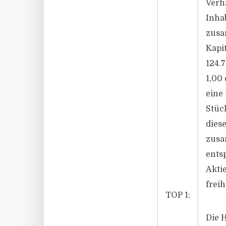
Verh
Inha
zusa
Kapi
124.
1,00 
eine
Stüc
dies
zusa
ents
Akti
frei
TOP 1:
Die 