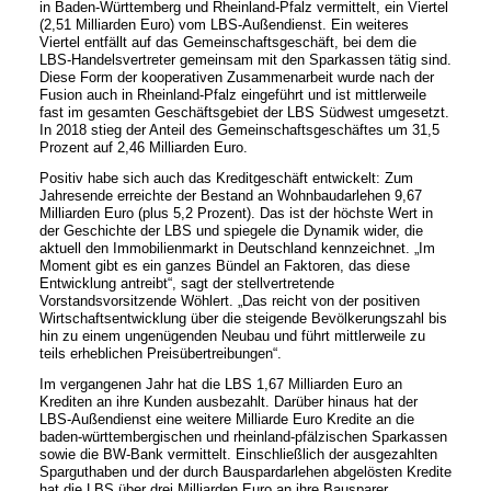
in Baden-Württemberg und Rheinland-Pfalz vermittelt, ein Viertel
(2,51 Milliarden Euro) vom LBS-Außendienst. Ein weiteres
Viertel entfällt auf das Gemeinschaftsgeschäft, bei dem die
LBS-Handelsvertreter gemeinsam mit den Sparkassen tätig sind.
Diese Form der kooperativen Zusammenarbeit wurde nach der
Fusion auch in Rheinland-Pfalz eingeführt und ist mittlerweile
fast im gesamten Geschäftsgebiet der LBS Südwest umgesetzt.
In 2018 stieg der Anteil des Gemeinschaftsgeschäftes um 31,5
Prozent auf 2,46 Milliarden Euro.
Positiv habe sich auch das Kreditgeschäft entwickelt: Zum
Jahresende erreichte der Bestand an Wohnbaudarlehen 9,67
Milliarden Euro (plus 5,2 Prozent). Das ist der höchste Wert in
der Geschichte der LBS und spiegele die Dynamik wider, die
aktuell den Immobilienmarkt in Deutschland kennzeichnet. „Im
Moment gibt es ein ganzes Bündel an Faktoren, das diese
Entwicklung antreibt“, sagt der stellvertretende
Vorstandsvorsitzende Wöhlert. „Das reicht von der positiven
Wirtschaftsentwicklung über die steigende Bevölkerungszahl bis
hin zu einem ungenügenden Neubau und führt mittlerweile zu
teils erheblichen Preisübertreibungen“.
Im vergangenen Jahr hat die LBS 1,67 Milliarden Euro an
Krediten an ihre Kunden ausbezahlt. Darüber hinaus hat der
LBS-Außendienst eine weitere Milliarde Euro Kredite an die
baden-württembergischen und rheinland-pfälzischen Sparkassen
sowie die BW-Bank vermittelt. Einschließlich der ausgezahlten
Sparguthaben und der durch Bauspardarlehen abgelösten Kredite
hat die LBS über drei Milliarden Euro an ihre Bausparer