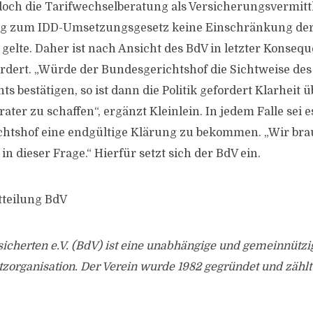
doch die Tarifwechselberatung als Versicherungsvermittl
g zum IDD-Umsetzungsgesetz keine Einschränkung de
gelte. Daher ist nach Ansicht des BdV in letzter Konseq
rdert. „Würde der Bundesgerichtshof die Sichtweise des
s bestätigen, so ist dann die Politik gefordert Klarheit ü
ter zu schaffen“, ergänzt Kleinlein. In jedem Falle sei e
htshof eine endgültige Klärung zu bekommen. „Wir br
in dieser Frage.“ Hierfür setzt sich der BdV ein.
tteilung BdV
icherten e.V. (BdV) ist eine unabhängige und gemeinnützi
zorganisation. Der Verein wurde 1982 gegründet und zähl