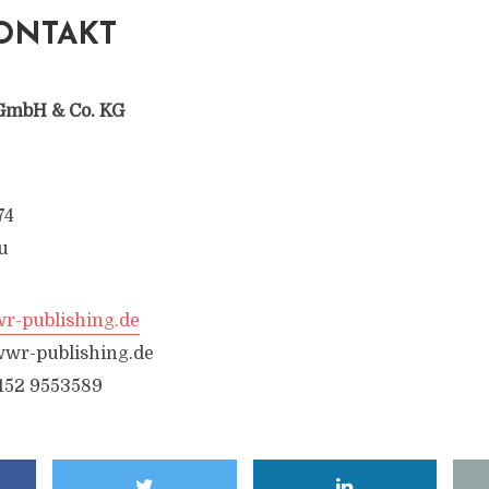
ONTAKT
GmbH & Co. KG
74
u
-publishing.de
wr-publishing.de
6152 9553589