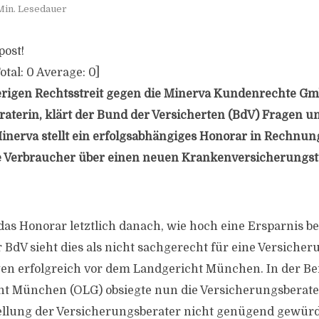
Min. Lesedauer
post!
otal:
0
Average:
0
]
erigen Rechtsstreit gegen die Minerva Kundenrechte Gm
aterin, klärt der Bund der Versicherten (BdV) Fragen 
inerva stellt ein erfolgsabhängiges Honorar in Rechnun
e Verbraucher über einen neuen Krankenversicherungsta
das Honorar letztlich danach, wie hoch eine Ersparnis b
er BdV sieht dies als nicht sachgerecht für eine Versiche
gen erfolgreich vor dem Landgericht München. In der B
t München (OLG) obsiegte nun die Versicherungsberate
tellung der Versicherungsberater nicht genügend gewür