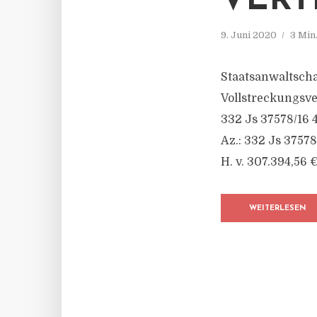
VERT
9. Juni 2020
3 Min
Staatsanwaltschaf
Vollstreckungsv
332 Js 37578/16 
Az.: 332 Js 3757
H. v. 307.394,56 €
WEITERLESEN