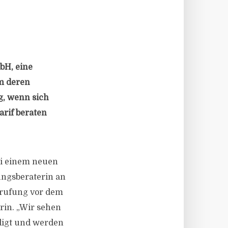
bH, eine
um deren
g, wenn sich
rif beraten
ei einem neuen
rungsberaterin an
erufung vor dem
rin. „Wir sehen
digt und werden