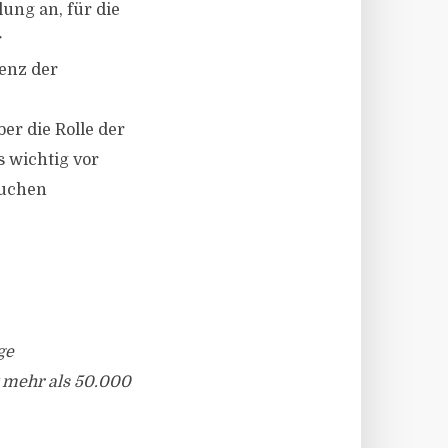
ung an, für die
r
uenz der
ber die Rolle der
s wichtig vor
auchen
ge
t mehr als 50.000