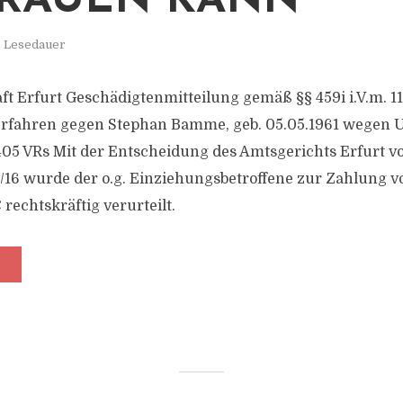
RAUEN KANN
. Lesedauer
t Erfurt Geschädigtenmitteilung gemäß §§ 459i i.V.m. 111
erfahren gegen Stephan Bamme, geb. 05.05.1961 wegen 
405 VRs Mit der Entscheidung des Amtsgerichts Erfurt v
8/16 wurde der o.g. Einziehungsbetroffene zur Zahlung vo
 rechtskräftig verurteilt.