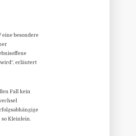
V eine besondere
ner
ebnisoffene
ird“, erläutert
len Fall kein
wechsel
Erfolgsabhängige
so Kleinlein.