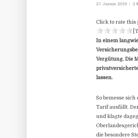
27. Januar 2019
2 
Click to rate this 
[T
In einem langwi
Versicherungsber
Vergütung. Die M
privatversichert
lassen.
So bemesse sich 
Tarif ausfällt. D
und klagte dage
Oberlandesgerich
die besondere S