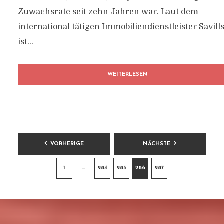
Zuwachsrate seit zehn Jahren war. Laut dem
international tätigen Immobiliendienstleister Savill
ist...
WEITERLESEN
BEITRAGSNAVIGATION
VORHERIGE
NÄCHSTE
1
…
284
285
286
287