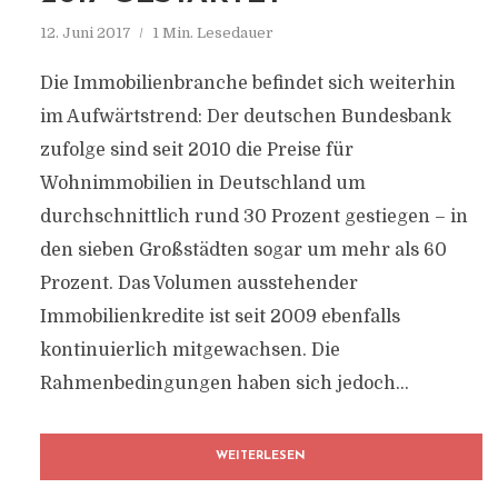
12. Juni 2017
1 Min. Lesedauer
Die Immobilienbranche befindet sich weiterhin
im Aufwärtstrend: Der deutschen Bundesbank
zufolge sind seit 2010 die Preise für
Wohnimmobilien in Deutschland um
durchschnittlich rund 30 Prozent gestiegen – in
den sieben Großstädten sogar um mehr als 60
AKTIVER ANLEGERSCHU
Prozent. Das Volumen ausstehender
Immobilienkredite ist seit 2009 ebenfalls
Aktuelle Informationen, rund um den
kontinuierlich mitgewachsen. Die
Verbraucherschutz
Rahmenbedingungen haben sich jedoch...
WEITERLESEN