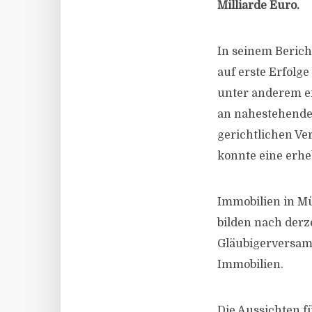
Milliarde Euro.
In seinem Berich
auf erste Erfolg
unter anderem ei
an nahestehende 
gerichtlichen V
konnte eine erh
Immobilien in Mü
bilden nach derz
Gläubigerversam
Immobilien.
Die Aussichten f