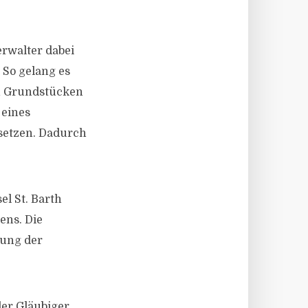
rwalter dabei
 So gelang es
en Grundstücken
 eines
setzen. Dadurch
l St. Barth
ens. Die
tung der
der Gläubiger