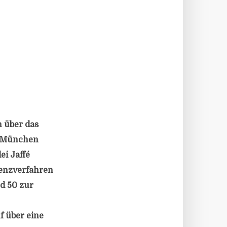
 über das
t München
ei Jaffé
venzverfahren
d 50 zur
f über eine