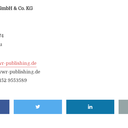
GmbH & Co. KG
74
u
-publishing.de
wr-publishing.de
6152 9553589