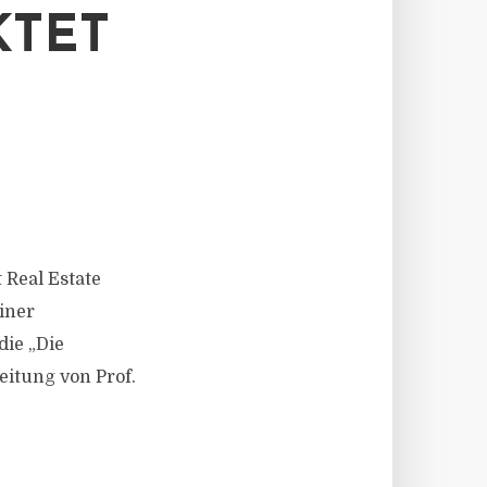
KTET
t Real Estate
iner
die „Die
eitung von Prof.