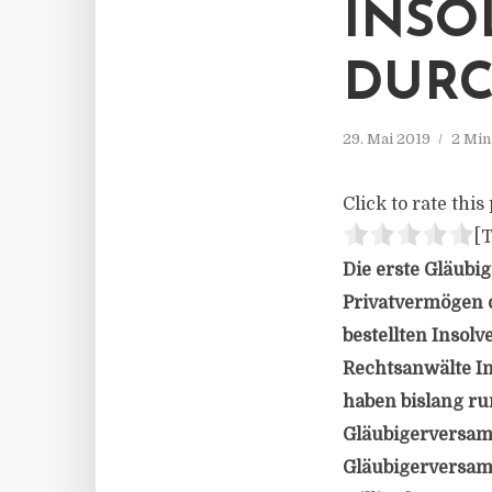
INSO
DURC
29. Mai 2019
2 Min
Click to rate this 
[T
Die erste Gläubi
Privatvermögen 
bestellten Insol
Rechtsanwälte In
haben bislang r
Gläubigerversam
Gläubigerversam