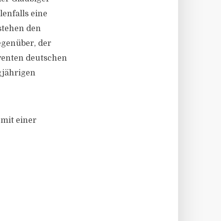
lenfalls eine
stehen den
egenüber, der
lventen deutschen
gjährigen
 mit einer