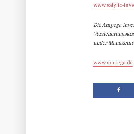
www.salytic-inve
Die Ampega Invest
Versicherungskon
under Management
www.ampega.de