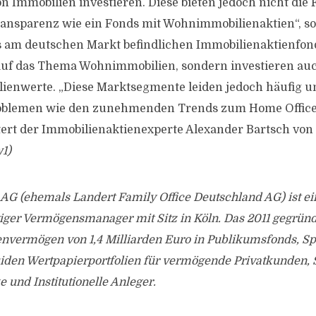
on Immobilien investieren. Diese bieten jedoch nicht die Fl
ransparenz wie ein Fonds mit Wohnimmobilienaktien“, s
ts am deutschen Markt befindlichen Immobilienaktienfond
auf das Thema Wohnimmobilien, sondern investieren au
ienwerte. „Diese Marktsegmente leiden jedoch häufig u
roblemen wie den zunehmenden Trends zum Home Offic
tert der Immobilienaktienexperte Alexander Bartsch von 
1)
t AG (ehemals Landert Family Office Deutschland AG) ist ei
er Vermögensmanager mit Sitz in Köln. Das 2011 gegrü
envermögen von 1,4 Milliarden Euro in Publikumsfonds, S
uiden Wertpapierportfolien für vermögende Privatkunden, S
und Institutionelle Anleger.