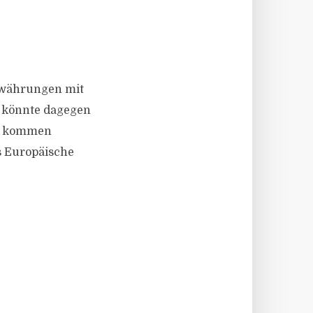
owährungen mit
g könnte dagegen
ss kommen
as Europäische