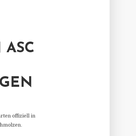
 ASC
OGEN
en offiziell in
chmolzen.