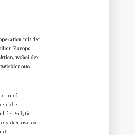
operation mit der
ilien Europa
aktien, wobei der
twickler aus
en- und
en, die
d der Salytic
ung des Risikos
und