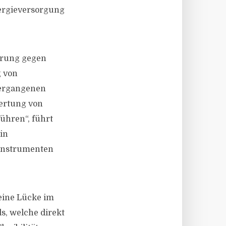
ergieversorgung
erung gegen
g von
vergangenen
ertung von
ühren“, führt
in
sinstrumenten
eine Lücke im
s, welche direkt