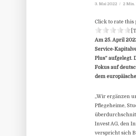
3. Mai 2022
2 Min.
Click to rate this 
[T
Am 25. April 202
Service-Kapital
Plus“ aufgelegt. 
Fokus auf deuts
dem europäische
„Wir ergänzen u
Pflegeheime, Stu
überdurchschnitt
Invest AG, den I
verspricht sich