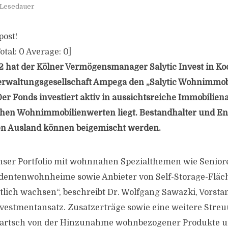
 Lesedauer
post!
otal:
0
Average:
0
]
2 hat der Kölner Vermögensmanager Salytic Invest in Ko
verwaltungsgesellschaft Ampega den „Salytic Wohnimmob
Der Fonds investiert aktiv in aussichtsreiche Immobilien
chen Wohnimmobilienwerten liegt. Bestandhalter und En
n Ausland können beigemischt werden.
nser Portfolio mit wohnnahen Spezialthemen wie Senior
dentenwohnheime sowie Anbieter von Self-Storage-Fläch
lich wachsen“, beschreibt Dr. Wolfgang Sawazki, Vorstan
nvestmentansatz. Zusatzerträge sowie eine weitere Streu
 Bartsch von der Hinzunahme wohnbezogener Produkte 