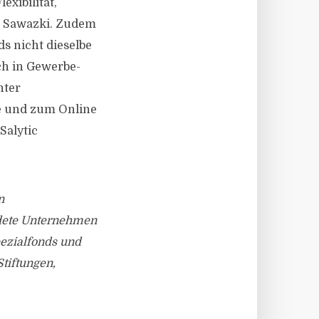
exibilität,
o Sawazki. Zudem
s nicht dieselbe
ch in Gewerbe-
nter
e und zum Online
Salytic
n
ndete Unternehmen
pezialfonds und
tiftungen,