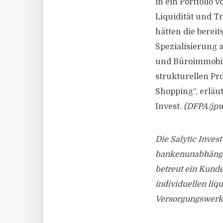
in ein Portfolio v
Liquidität und T
hätten die berei
Spezialisierung 
und Büroimmobil
strukturellen P
Shopping“, erläu
Invest.
(DFPA/jpw
Die Salytic Inves
bankenunabhängig
betreut ein Kund
individuellen liq
Versorgungswerke 