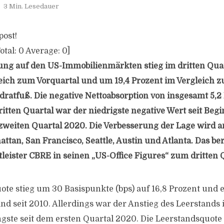
3 Min. Lesedauer
post!
otal:
0
Average:
0
]
ng auf den US-Immobilienmärkten stieg im dritten Qua
eich zum Vorquartal und um 19,4 Prozent im Vergleich z
dratfuß. Die negative Nettoabsorption von insgesamt 5,2
itten Quartal war der niedrigste negative Wert seit Begi
weiten Quartal 2020. Die Verbesserung der Lage wird a
tan, San Francisco, Seattle, Austin und Atlanta. Das ber
leister CBRE in seinen „US-Office Figures“ zum dritten 
ote stieg um 30 Basispunkte (bps) auf 16,8 Prozent und 
nd seit 2010. Allerdings war der Anstieg des Leerstands 
ngste seit dem ersten Quartal 2020. Die Leerstandsquote