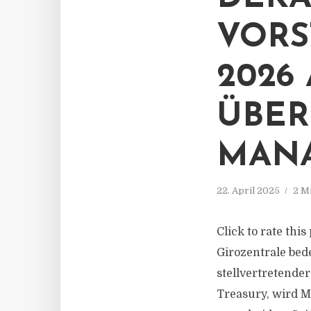
VORS
2026
ÜBER
MAN
22. April 2025
2 M
Click to rate thi
Girozentrale bed
stellvertretende
Treasury, wird M