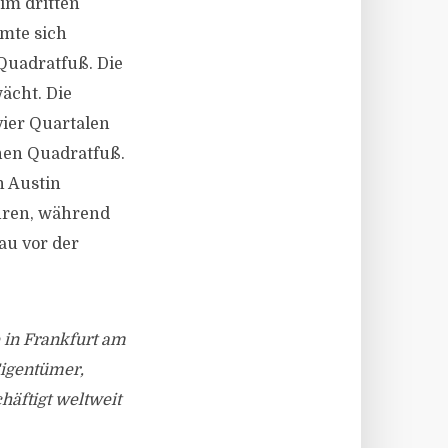
im dritten
amte sich
 Quadratfuß. Die
ächt. Die
vier Quartalen
onen Quadratfuß.
n Austin
ahren, während
au vor der
 in Frankfurt am
Eigentümer,
äftigt weltweit