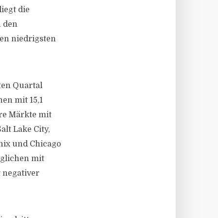
liegt die
n den
en niedrigsten
ten Quartal
en mit 15,1
re Märkte mit
alt Lake City,
enix und Chicago
rglichen mit
 negativer