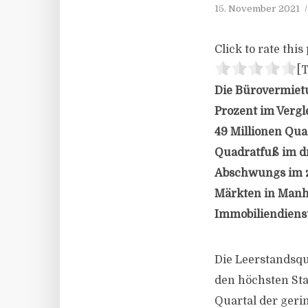
15. November 2021
Click to rate this 
[T
Die Bürovermietu
Prozent im Vergl
49 Millionen Qua
Quadratfuß im dr
Abschwungs im z
Märkten in Manhat
Immobiliendienst
Die Leerstandsqu
den höchsten Sta
Quartal der geri