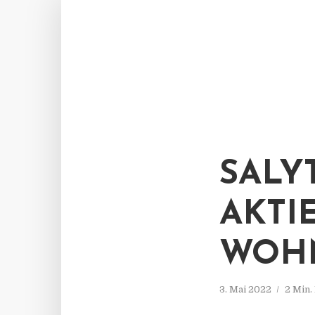
SALY
AKTI
WOH
3. Mai 2022
2 Min.