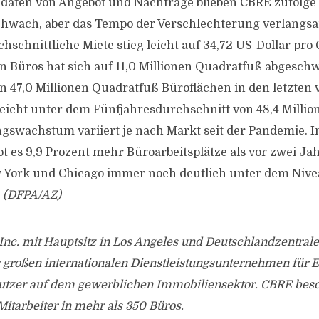
daten von Angebot und Nachfrage blieben CBRE zufolge 
schwach, aber das Tempo der Verschlechterung verlangs
chschnittliche Miete stieg leicht auf 34,72 US-Dollar pro
on Büros hat sich auf 11,0 Millionen Quadratfuß abgeschw
on 47,0 Millionen Quadratfuß Büroflächen in den letzten 
 leicht unter dem Fünfjahresdurchschnitt von 48,4 Milli
gswachstum variiert je nach Markt seit der Pandemie. I
ibt es 9,9 Prozent mehr Büroarbeitsplätze als vor zwei J
 York und Chicago immer noch deutlich unter dem Nive
.
(DFPA/AZ)
nc. mit Hauptsitz in Los Angeles und Deutschlandzentrale
r großen internationalen Dienstleistungsunternehmen für 
utzer auf dem gewerblichen Immobiliensektor. CBRE besch
itarbeiter in mehr als 350 Büros.