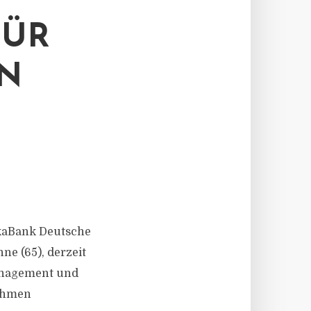
FÜR
IN
DekaBank Deutsche
ne (65), derzeit
Management und
nehmen