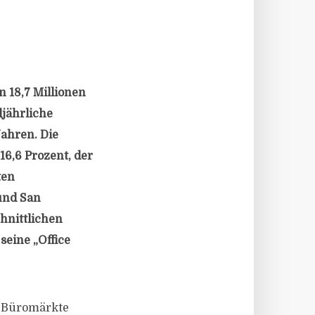
 18,7 Millionen
ljährliche
Jahren. Die
6,6 Prozent, der
ten
und San
hnittlichen
seine „Office
l-Büromärkte