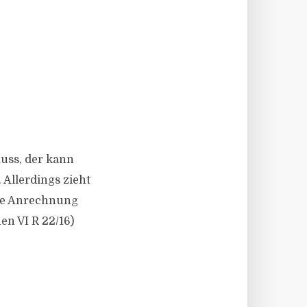
muss, der kann
 Allerdings zieht
ese Anrechnung
en VI R 22/16)