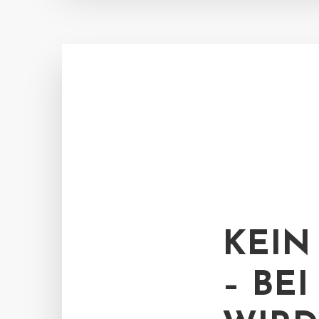
KEIN
– BE