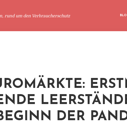
en, rund um den Verbraucherschutz
BLO
ÜROMÄRKTE: ERS
ENDE LEERSTÄND
 BEGINN DER PAN