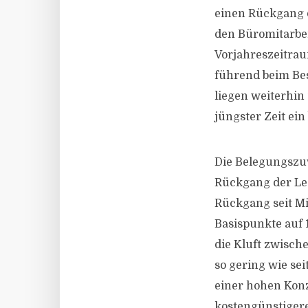
einen Rückgang d
den Büromitarbe
Vorjahreszeitrau
führend beim Be
liegen weiterhin
jüngster Zeit ei
Die Belegungszuw
Rückgang der Lee
Rückgang seit Mi
Basispunkte auf 
die Kluft zwisch
so gering wie se
einer hohen Konz
kostengünstigere