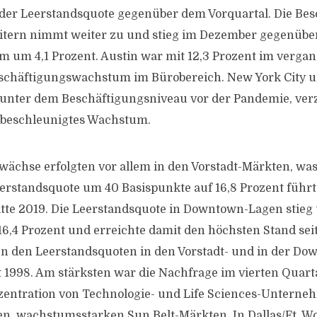
er Leerstandsquote gegenüber dem Vorquartal. Die Bes
itern nimmt weiter zu und stieg im Dezember gegenüb
m um 4,1 Prozent. Austin war mit 12,3 Prozent im verga
schäftigungswachstum im Bürobereich. New York City u
 unter dem Beschäftigungsniveau vor der Pandemie, ver
n beschleunigtes Wachstum.
ächse erfolgten vor allem in den Vorstadt-Märkten, was
rstandsquote um 40 Basispunkte auf 16,8 Prozent führte
tte 2019. Die Leerstandsquote in Downtown-Lagen stie
16,4 Prozent und erreichte damit den höchsten Stand seit
en den Leerstandsquoten in den Vorstadt- und in der D
it 1998. Am stärksten war die Nachfrage im vierten Quart
entration von Technologie- und Life Sciences-Unterne
n, wachstumsstarken Sun Belt-Märkten. In Dallas/Ft. Wo