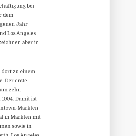
chäftigung bei
er dem
ngenen Jahr
nd Los Angeles
zeichnen aber in
 dort zu einem
. Der erste
g um zehn
 1994. Damit ist
owntown-Märkten
al in Märkten mit
hmen sowie in
rth, Los Angeles,