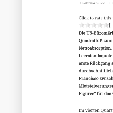
3. Februar 2022
3 
Click to rate this 
[T
Die US-Büromärkt
Quadratfuß zum e
Nettoabsorption. 
Leerstandsquote 
erste Rückgang s
durchschnittlich
Francisco zwisch
Mietsteigerungen.
Figures“ für das 
Im vierten Quart