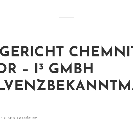
GERICHT CHEMNI
OR – I³ GMBH
OLVENZBEKANNTM
3 Min. Lesedauer