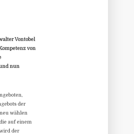
alter Vontobel
 Kompetenz von
e
 und nun
ngeboten,
ngebots der
 neu wählen
die auf einem
wird der