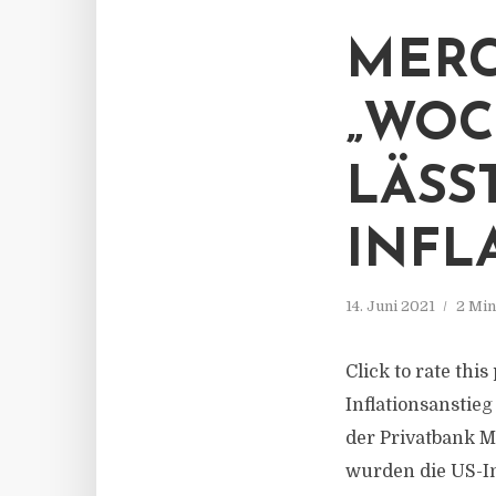
MERC
„WOC
LÄSS
INFL
14. Juni 2021
2 Min
Click to rate thi
Inflationsanstieg
der Privatbank M
wurden die US-Inf