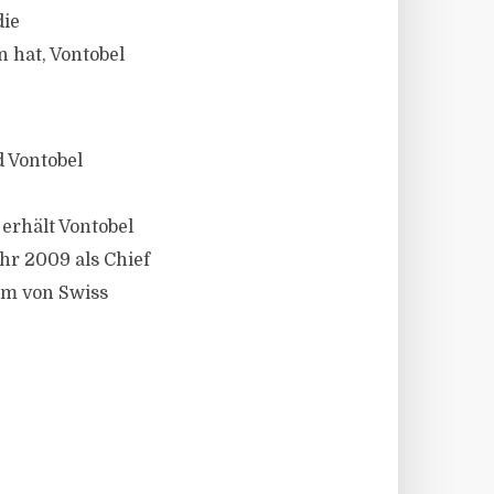
die
 hat, Vontobel
d Vontobel
erhält Vontobel
ahr 2009 als Chief
rm von Swiss