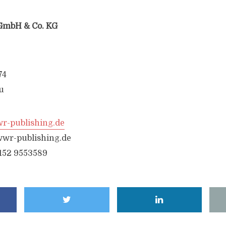
GmbH & Co. KG
74
u
-publishing.de
wr-publishing.de
6152 9553589