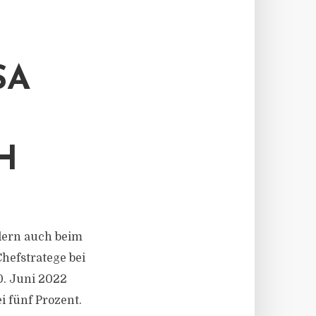
SA
H
ndern auch beim
Chefstratege bei
0. Juni 2022
i fünf Prozent.