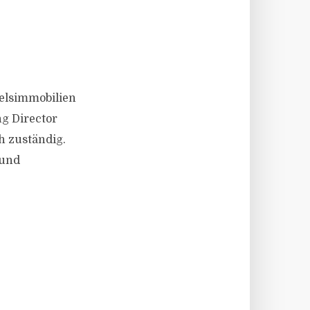
ndelsimmobilien
g Director
h zuständig.
Fund