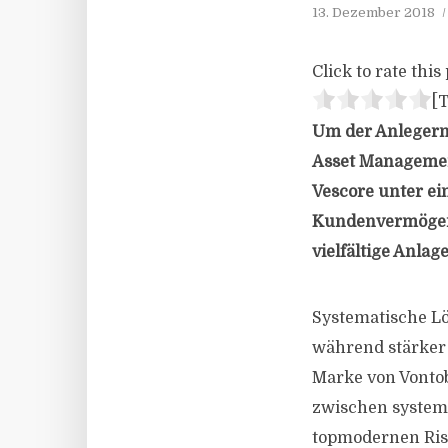
13. Dezember 2018
Click to rate this 
[T
Um der Anlegern
Asset Managemen
Vescore unter ei
Kundenvermögen 
vielfältige Anlag
Systematische L
während stärker 
Marke von Vonto
zwischen systema
topmodernen Ris