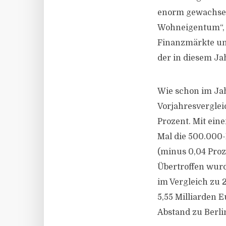
enorm gewachsen
Wohneigentum“, f
Finanzmärkte und
der in diesem Ja
Wie schon im Jah
Vorjahresvergle
Prozent. Mit ein
Mal die 500.000
(minus 0,04 Proze
Übertroffen wurd
im Vergleich zu 
5,55 Milliarden 
Abstand zu Berlin