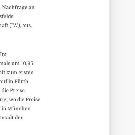
n Nachfrage an
zfelds
ft (IW), aus,
 Im
mals um 10,65
mit zum ersten
uf in Fürth
die Preise.
g, wo die Preise
en in München
tstadt den