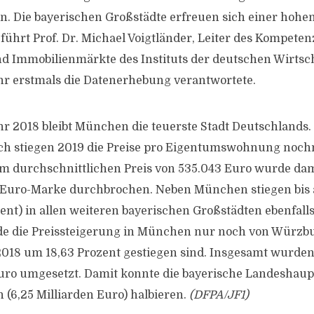
. Die bayerischen Großstädte erfreuen sich einer hohe
ührt Prof. Dr. Michael Voigtländer, Leiter des Kompeten
 Immobilienmärkte des Instituts der deutschen Wirtscha
hr erstmals die Datenerhebung verantwortete.
r 2018 bleibt München die teuerste Stadt Deutschlands.
ich stiegen 2019 die Preise pro Eigentumswohnung noch
em durchschnittlichen Preis von 535.043 Euro wurde da
-Euro-Marke durchbrochen. Neben München stiegen bis a
nt) in allen weiteren bayerischen Großstädten ebenfalls 
e die Preissteigerung in München nur noch von Würzbur
2018 um 18,63 Prozent gestiegen sind. Insgesamt wurd
Euro umgesetzt. Damit konnte die bayerische Landeshaup
 (6,25 Milliarden Euro) halbieren.
(DFPA/JF1)