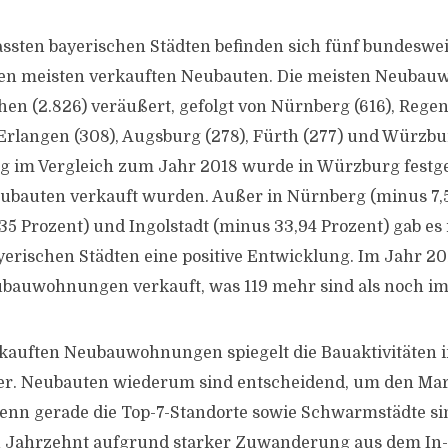
assten bayerischen Städten befinden sich fünf bundeswei
den meisten verkauften Neubauten. Die meisten Neuba
n (2.826) veräußert, gefolgt von Nürnberg (616), Regen
, Erlangen (308), Augsburg (278), Fürth (277) und Würzbu
g im Vergleich zum Jahr 2018 wurde in Würzburg festges
bauten verkauft wurden. Außer in Nürnberg (minus 7,5
35 Prozent) und Ingolstadt (minus 33,94 Prozent) gab es 
erischen Städten eine positive Entwicklung. Im Jahr 2
ubauwohnungen verkauft, was 119 mehr sind als noch im
rkauften Neubauwohnungen spiegelt die Bauaktivitäten 
er. Neubauten wiederum sind entscheidend, um den Ma
enn gerade die Top-7-Standorte sowie Schwarmstädte si
 Jahrzehnt aufgrund starker Zuwanderung aus dem In-