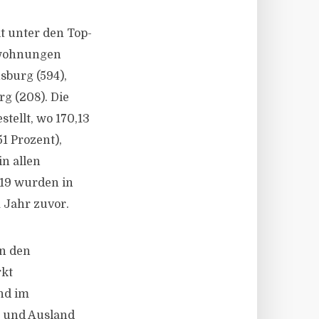
t unter den Top-
uwohnungen
sburg (594),
rg (208). Die
tellt, wo 170,13
1 Prozent),
in allen
019 wurden in
 Jahr zuvor.
in den
rkt
nd im
 und Ausland