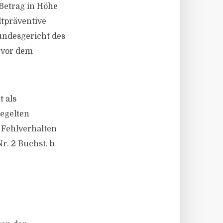
 Betrag in Höhe
ltpräventive
undesgericht des
 vor dem
 als
egelten
 Fehlverhalten
r. 2 Buchst. b