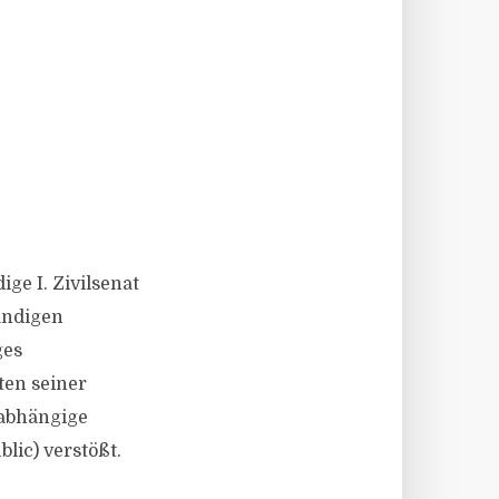
ge I. Zivilsenat
ändigen
ges
ten seiner
nabhängige
lic) verstößt.