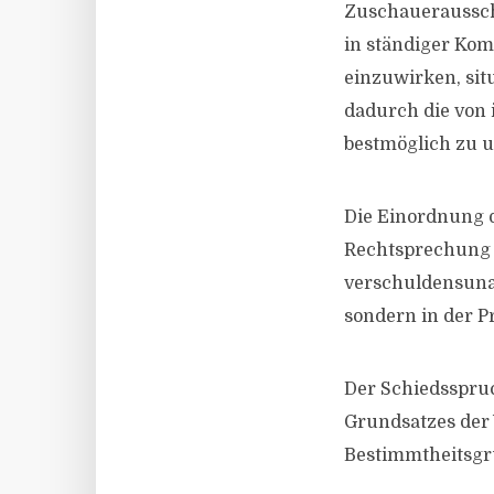
Zuschauerausschr
in ständiger Kom
einzuwirken, si
dadurch die von
bestmöglich zu u
Die Einordnung d
Rechtsprechung d
verschuldensunab
sondern in der P
Der Schiedsspruc
Grundsatzes der 
Bestimmtheitsgru