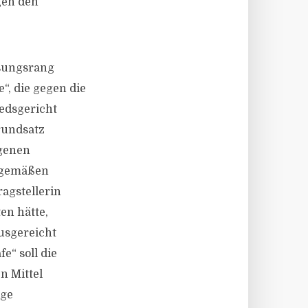
gen den
ssungsrang
“, die gegen die
edsgericht
Grundsatz
ngenen
gsgemäßen
ragstellerin
en hätte,
usgereicht
e“ soll die
n Mittel
ige