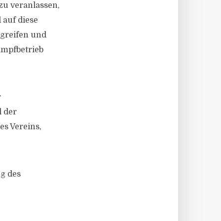
zu veranlassen,
 auf diese
greifen und
ampfbetrieb
r
l der
es Vereins,
ng des