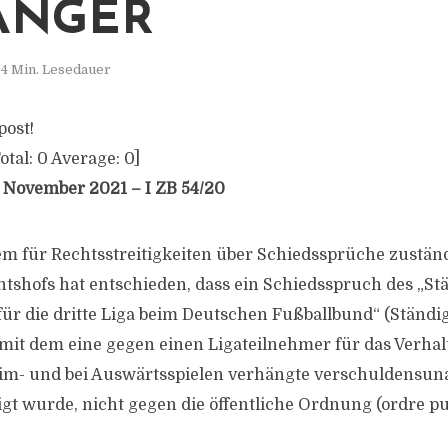
NGER
4 Min. Lesedauer
post!
otal:
0
Average:
0
]
 November 2021 – I ZB 54/20
m für Rechtsstreitigkeiten über Schiedssprüche zuständi
tshofs hat entschieden, dass ein Schiedsspruch des „St
für die dritte Liga beim Deutschen Fußballbund“ (Ständi
 mit dem eine gegen einen Ligateilnehmer für das Verhal
im- und bei Auswärtsspielen verhängte verschuldensu
igt wurde, nicht gegen die öffentliche Ordnung (ordre pub