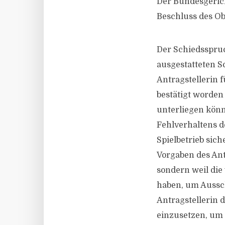
Der Bundesgerich
Beschluss des O
Der Schiedsspruc
ausgestatteten S
Antragstellerin 
bestätigt worden 
unterliegen kön
Fehlverhaltens d
Spielbetrieb sich
Vorgaben des An
sondern weil die
haben, um Aussch
Antragstellerin 
einzusetzen, um