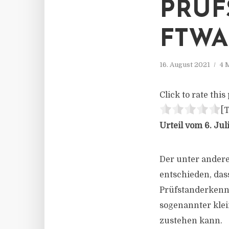
PRÜ
FTWA
16. August 2021
4 
Click to rate this 
[T
Urteil vom 6. Jul
Der unter andere
entschieden, das
Prüfstanderkennu
sogenannter kle
zustehen kann.