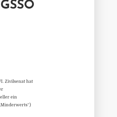
GSSO
. Zivilsenat hat
er
ller ein
„Minderwerts“)