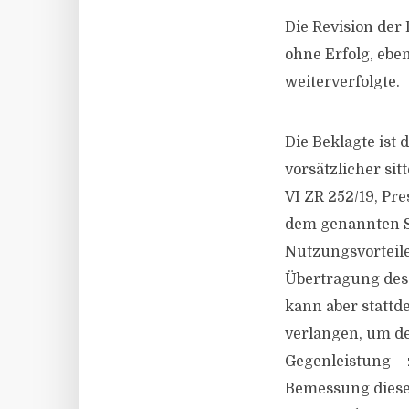
Die Revision der 
ohne Erfolg, eben
weiterverfolgte.
Die Beklagte is
vorsätzlicher sit
VI ZR 252/19, Pre
dem genannten Se
Nutzungsvorteil
Übertragung des 
kann aber stattd
verlangen, um de
Gegenleistung – 
Bemessung dieses