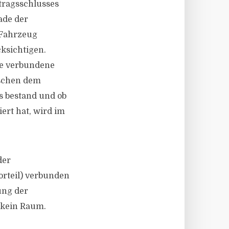
tragsschlusses
ade der
 Fahrzeug
ksichtigen.
te verbundene
ischen dem
s bestand und ob
ert hat, wird im
der
orteil) verbunden
ung der
r kein Raum.