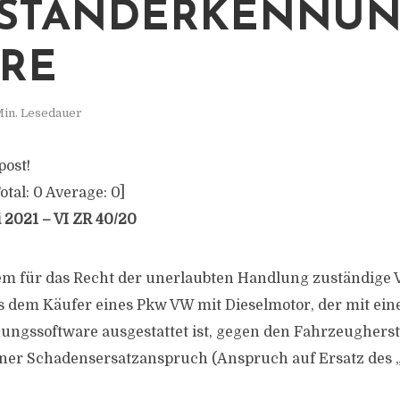
FSTANDERKENNUN
RE
Min. Lesedauer
post!
otal:
0
Average:
0
]
i 2021 – VI ZR 40/20
m für das Recht der unerlaubten Handlung zuständige VI
s dem Käufer eines Pkw VW mit Dieselmotor, der mit ein
ngssoftware ausgestattet ist, gegen den Fahrzeugherste
iner Schadensersatzanspruch (Anspruch auf Ersatz des 