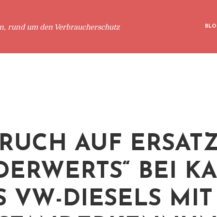
en, rund um den Verbraucherschutz
BLO
RUCH AUF ERSATZ
DERWERTS“ BEI K
S VW-DIESELS MIT