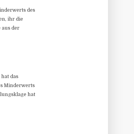
Minderwerts des
n, ihr die
 aus der
 hat das
es Minderwerts
llungsklage hat