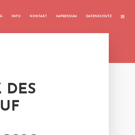
G
INFO
KONTAKT
IMPRESSUM
DATENSCHUTZ
 DES
AUF