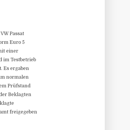
 VW Passat
norm Euro 5
mit einer
d im Testbetrieb
t. Es ergaben
 im normalen
dem Prüfstand
der Beklagten
klagte
samt freigegeben