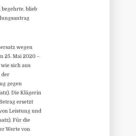
 begehrte, blieb
ellungsantrag
sersatz wegen
om 25. Mai 2020 –
 wie sich aus
 der
Zug gegen
tz). Die Klägerin
Betrag ersetzt
 von Leistung und
atz). Für die
er Werte von