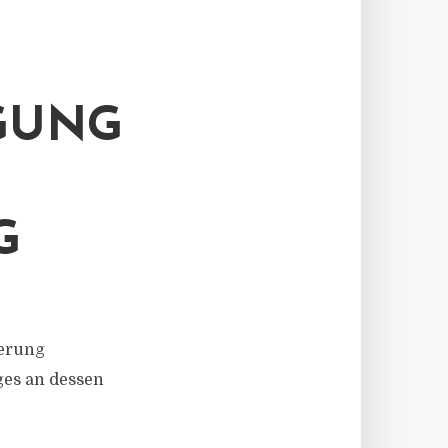
GUNG
G
herung
ges an dessen