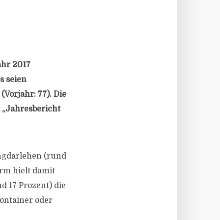
ahr 2017
s seien
(Vorjahr: 77). Die
 „Jahresbericht
angdarlehen (rund
orm hielt damit
d 17 Prozent) die
Container oder