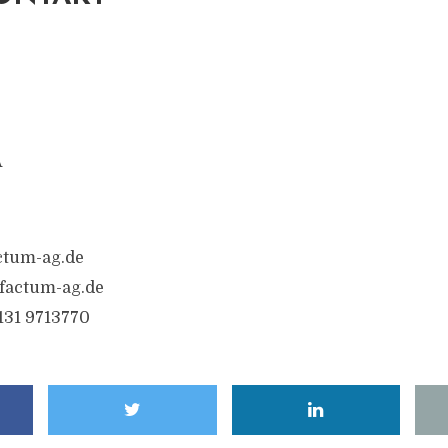
A
ctum-ag.de
factum-ag.de
6131 9713770