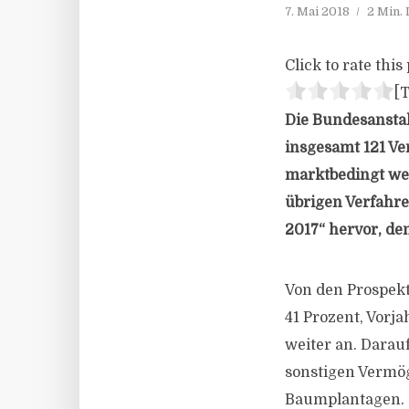
7. Mai 2018
2 Min.
Click to rate this 
[T
Die Bundesanstal
insgesamt 121 Ve
marktbedingt weni
übrigen Verfahre
2017“ hervor, den
Von den Prospekt
41 Prozent, Vorja
weiter an. Darauf
sonstigen Vermög
Baumplantagen.