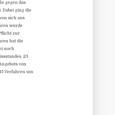
ße gegen das
 Dabei ging die
von sich aus
ahren wurde
flicht zur
hren hat die
ei noch
issstandes. 23
 Angebots von
i 15 Verfahren um