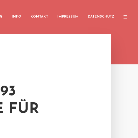
G
INFO
KONTAKT
IMPRESSUM
DATENSCHUTZ
93
E FÜR