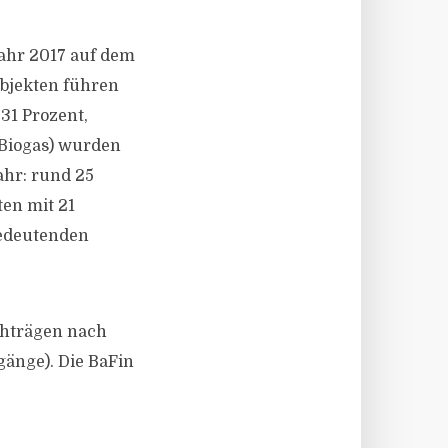
ahr 2017 auf dem
objekten führen
31 Prozent,
 Biogas) wurden
ahr: rund 25
ten mit 21
bedeutenden
chträgen nach
änge). Die BaFin