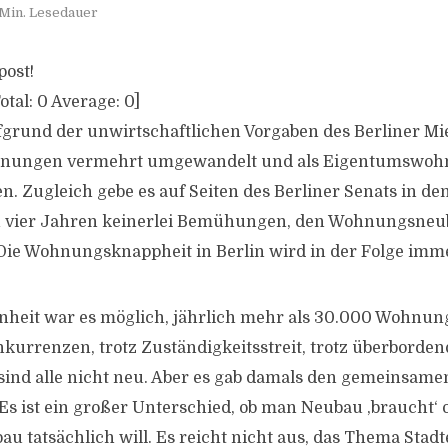
 Min. Lesedauer
post!
otal:
0
Average:
0
]
fgrund der unwirtschaftlichen Vorgaben des Berliner Mi
nungen vermehrt umgewandelt und als Eigentumswo
n. Zugleich gebe es auf Seiten des Berliner Senats in de
 vier Jahren keinerlei Bemühungen, den Wohnungsneub
Die Wohnungsknappheit in Berlin wird in der Folge imm
nheit war es möglich, jährlich mehr als 30.000 Wohnun
kurrenzen, trotz Zuständigkeitsstreit, trotz überborden
ind alle nicht neu. Aber es gab damals den gemeinsame
Es ist ein großer Unterschied, ob man Neubau ,braucht‘
 tatsächlich will. Es reicht nicht aus, das Thema Sta