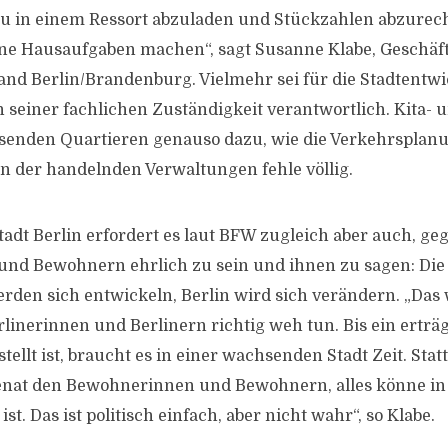
in einem Ressort abzuladen und Stückzahlen abzurech
ne Hausaufgaben machen“, sagt Susanne Klabe, Geschäft
d Berlin/Brandenburg. Vielmehr sei für die Stadtentwi
seiner fachlichen Zuständigkeit verantwortlich. Kita- 
senden Quartieren genauso dazu, wie die Verkehrsplanu
n der handelnden Verwaltungen fehle völlig.
adt Berlin erfordert es laut BFW zugleich aber auch, g
d Bewohnern ehrlich zu sein und ihnen zu sagen: Die S
rden sich entwickeln, Berlin wird sich verändern. „Das
rlinerinnen und Berlinern richtig weh tun. Bis ein erträ
tellt ist, braucht es in einer wachsenden Stadt Zeit. Sta
Senat den Bewohnerinnen und Bewohnern, alles könne in
 ist. Das ist politisch einfach, aber nicht wahr“, so Klabe.