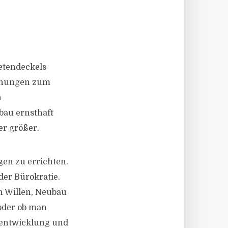
etendeckels
hnungen zum
n
au ernsthaft
er größer.
gen zu errichten.
der Bürokratie.
n Willen, Neubau
 oder ob man
dtentwicklung und