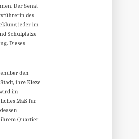
nen. Der Senat
sführerin des
cklung jeder im
und Schulplätze
ng. Dieses
egenüber den
tadt, ihre Kieze
 wird im
gliches Maß für
ttdessen
 ihrem Quartier