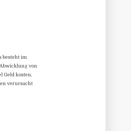
s besteht im
r Abwicklung von
l Geld kosten,
men verursacht