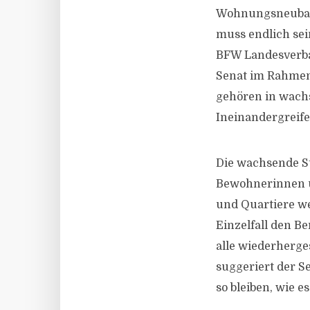
Wohnungsneubau 
muss endlich sei
BFW Landesverban
Senat im Rahmen 
gehören in wach
Ineinandergreife
Die wachsende St
Bewohnerinnen un
und Quartiere we
Einzelfall den Be
alle wiederherges
suggeriert der 
so bleiben, wie es