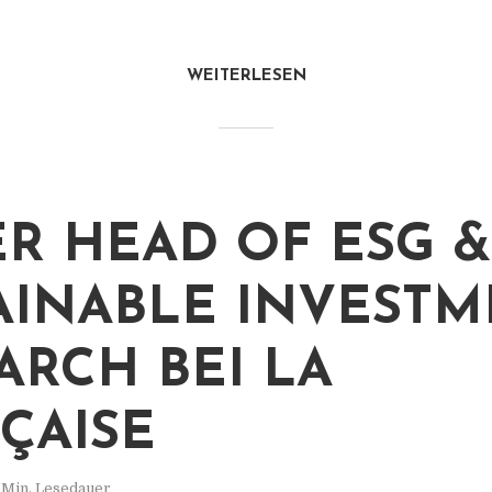
WEITERLESEN
R HEAD OF ESG &
AINABLE INVEST
ARCH BEI LA
ÇAISE
 Min. Lesedauer