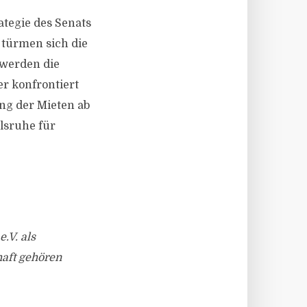
tegie des Senats
 türmen sich die
 werden die
r konfrontiert
ng der Mieten ab
lsruhe für
V. als
aft gehören