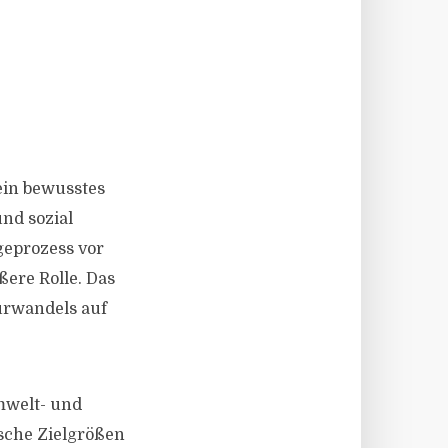
ein bewusstes
nd sozial
geprozess vor
ere Rolle. Das
urwandels auf
mwelt- und
ische Zielgrößen