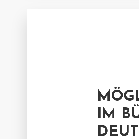
MÖGL
IM B
DEU