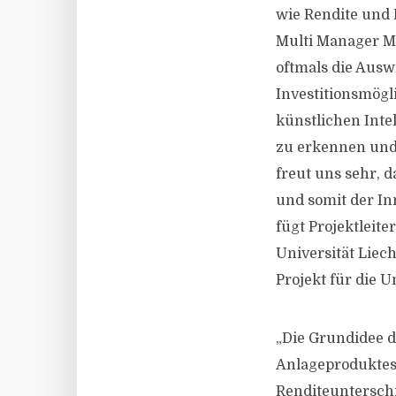
wie Rendite und R
Multi Manager M
oftmals die Ausw
Investitionsmögl
künstlichen Inte
zu erkennen und
freut uns sehr, 
und somit der In
fügt Projektleite
Universität Liech
Projekt für die U
„Die Grundidee d
Anlageproduktes,
Renditeunterschi