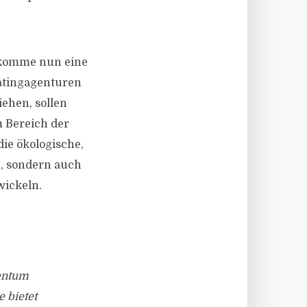
 komme nun eine
Ratingagenturen
ehen, sollen
 Bereich der
ie ökologische,
, sondern auch
wickeln.
tentum
 bietet