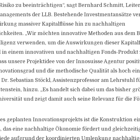
isiko zu beeinträchtigen“, sagt Bernhard Schmitt, Leiter
anagements der LLB. Bestehende Investmentansätze ve
irkung massiver Kapitalflüsse hin zu nachhaltigen
ichkeiten. „Wir möchten innovative Methoden aus dem B
lligenz verwenden, um die Auswirkungen dieser Kapitalf
 in einem innovativen und nachhaltigen Fonds-Produkt 
dass unsere Projektidee von der Innosuisse Agentur posit
novationsgrad und die methodische Qualität als hoch ei
r Dr. Sebastian Stöckl, Assistenzprofessor am Lehrstuhl 
tenstein, hinzu. „Es handelt sich dabei um das bisher gr
niversität und zeigt damit auch seine Relevanz für die F
es geplanten Innovationsprojekts ist die Konstruktion ei
 das eine nachhaltige Ökonomie fördert und gleichzeiti
ede aufgrund der koordinierten Umlenkung nachhaltige