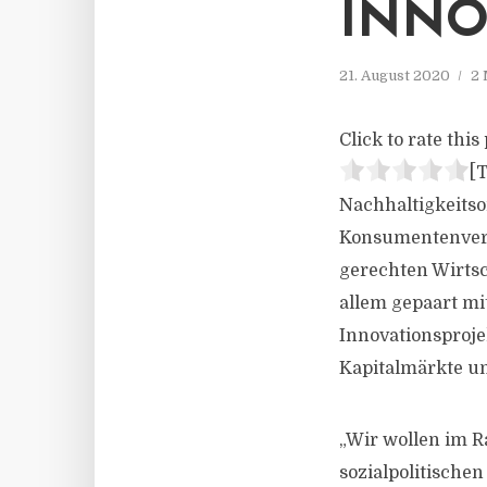
INNO
21. August 2020
2 
Click to rate this 
[T
Nachhaltigkeits
Konsumentenverh
gerechten Wirtsc
allem gepaart mi
Innovationsproje
Kapitalmärkte un
„Wir wollen im R
sozialpolitische