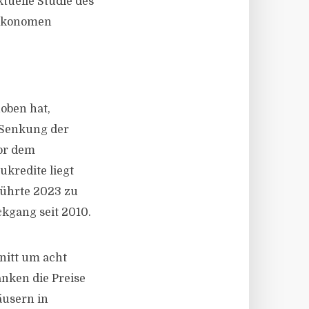
tuelle Studie des
 Ökonomen
oben hat,
 Senkung der
vor dem
kredite liegt
führte 2023 zu
kgang seit 2010.
nitt um acht
anken die Preise
äusern in