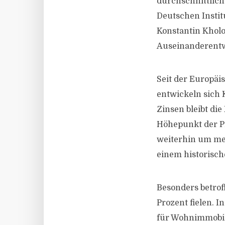
durchschnittlich
Deutschen Instit
Konstantin Kholo
Auseinanderentw
Seit der Europäi
entwickeln sich 
Zinsen bleibt di
Höhepunkt der P
weiterhin um meh
einem historisch
Besonders betrof
Prozent fielen. 
für Wohnimmobili