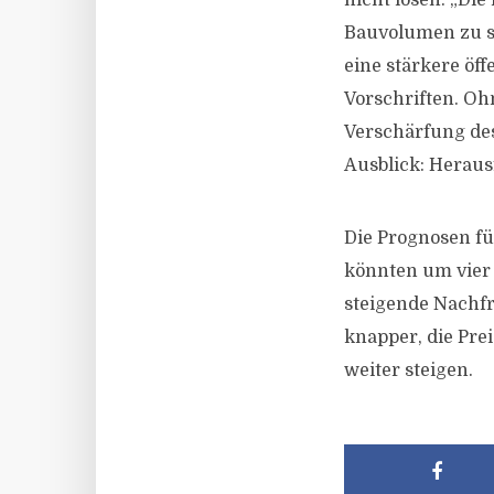
nicht lösen. „D
Bauvolumen zu st
eine stärkere öf
Vorschriften. Oh
Verschärfung d
Ausblick: Herau
Die Prognosen fü
könnten um vier 
steigende Nachfr
knapper, die Pre
weiter steigen.