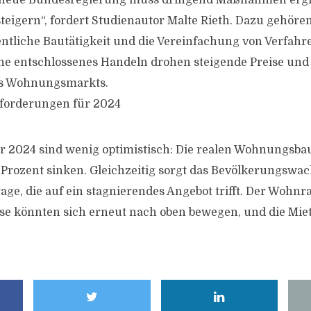
ie neue Bundesregierung muss dringend Maßnahmen ergr
eigern“, fordert Studienautor Malte Rieth. Dazu gehör
fentliche Bautätigkeit und die Vereinfachung von Verfah
ne entschlossenes Handeln drohen steigende Preise und 
es Wohnungsmarkts.
sforderungen für 2024
r 2024 sind wenig optimistisch: Die realen Wohnungsba
Prozent sinken. Gleichzeitig sorgt das Bevölkerungswa
age, die auf ein stagnierendes Angebot trifft. Der Wohn
ise könnten sich erneut nach oben bewegen, und die Mie