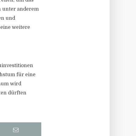
eifen, um das
en unter anderem
ren und
eine weitere
uinvestitionen
chstum für eine
raum wird
ten dürften