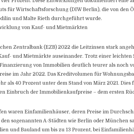
 vier Prozent. Diese Entwicklungen dokumentiert eine ak
uts für Wirtschaftsforschung (DIW Berlin), die von den
dilin und Malte Rieth durchgeführt wurde.
icklung von Kauf- und Mietmärkten
schen Zentralbank (EZB) 2022 die Leitzinsen stark angeh
Kauf- und Mietmärkte auseinander. Trotz einer leichten
e Finanzierung von Immobilien deutlich teurer als noch 
reise im Jahr 2022. Das Kreditvolumen für Wohnungsbau
r als 40 Prozent unter dem Stand von März 2021. Dies 
en Einbruch der Immobilienkaufpreise – dem ersten Rüc
fen waren Einfamilienhäuser, deren Preise im Durchsch
In den sogenannten A-Städten wie Berlin oder München s
en und Bauland um bis zu 13 Prozent, bei Einfamilienh