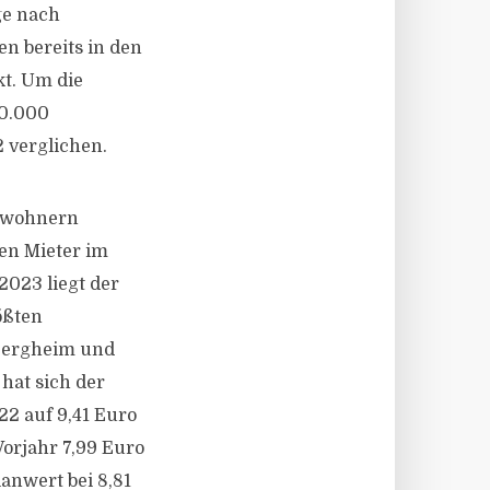
ge nach
n bereits in den
kt. Um die
00.000
 verglichen.
inwohnern
ten Mieter im
2023 liegt der
ößten
Bergheim und
hat sich der
2 auf 9,41 Euro
orjahr 7,99 Euro
anwert bei 8,81