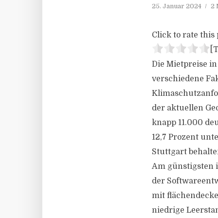
25. Januar 2024
2 
Click to rate this 
[T
Die Mietpreise i
verschiedene Fa
Klimaschutzanfor
der aktuellen Ge
knapp 11.000 deu
12,7 Prozent un
Stuttgart behalt
Am günstigsten i
der Softwareentw
mit flächendecke
niedrige Leerst