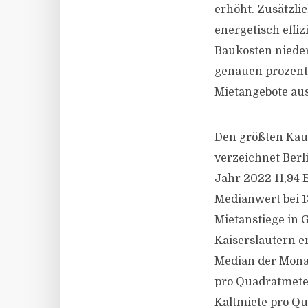
erhöht. Zusätzli
energetisch effi
Baukosten nieder
genauen prozent
Mietangebote au
Den größten Kau
verzeichnet Berl
Jahr 2022 11,94 
Medianwert bei 1
Mietanstiege in
Kaiserslautern e
Median der Monat
pro Quadratmeter
Kaltmiete pro Qu