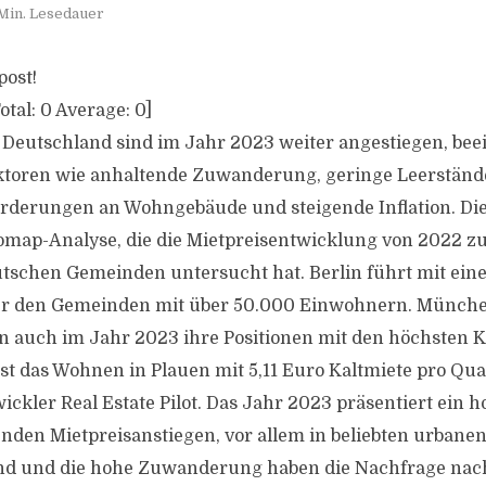
Min. Lesedauer
post!
otal:
0
Average:
0
]
n Deutschland sind im Jahr 2023 weiter angestiegen, bee
ktoren wie anhaltende Zuwanderung, geringe Leerstän
derungen an Wohngebäude und steigende Inflation. Dies
omap-Analyse, die die Mietpreisentwicklung von 2022 zu
tschen Gemeinden untersucht hat. Berlin führt mit ein
ter den Gemeinden mit über 50.000 Einwohnern. Münche
en auch im Jahr 2023 ihre Positionen mit den höchsten K
st das Wohnen in Plauen mit 5,11 Euro Kaltmiete pro Qua
ickler Real Estate Pilot. Das Jahr 2023 präsentiert ein 
nden Mietpreisanstiegen, vor allem in beliebten urbanen
and und die hohe Zuwanderung haben die Nachfrage n