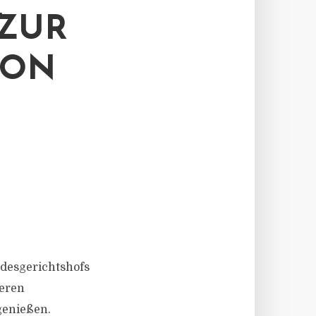
ZUR
VON
ndesgerichtshofs
deren
genießen.