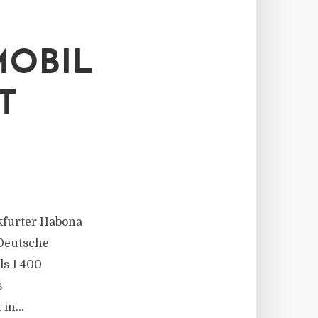
OBIL
T
nkfurter Habona
 Deutsche
s 1 400
s
in...