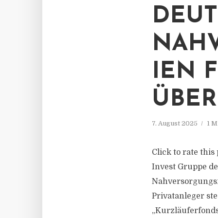
DEUT
NAH
IEN 
ÜBER
7. August 2025
1 M
Click to rate thi
Invest Gruppe de
Nahversorgungsim
Privatanleger ste
„Kurzläuferfonds“