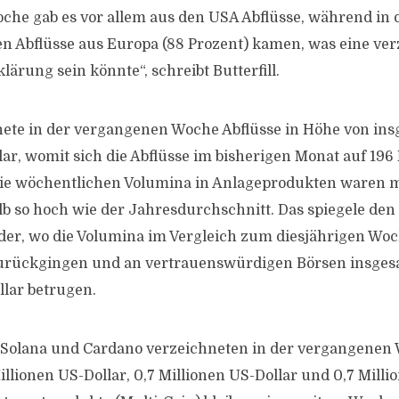
oche gab es vor allem aus den USA Abflüsse, während in d
n Abflüsse aus Europa (88 Prozent) kamen, was eine ver
ärung sein könnte“, schreibt Butterfill.
nete in der vergangenen Woche Abflüsse in Höhe von in
lar, womit sich die Abflüsse im bisherigen Monat auf 196
 Die wöchentlichen Volumina in Anlageprodukten waren m
alb so hoch wie der Jahresdurchschnitt. Das spiegele de
der, wo die Volumina im Vergleich zum diesjährigen Wo
urückgingen und an vertrauenswürdigen Börsen insgesa
llar betrugen.
Solana und Cardano verzeichneten in der vergangenen 
llionen US-Dollar, 0,7 Millionen US-Dollar und 0,7 Milli