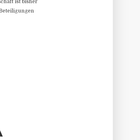
aft ist bisher
 Beteiligungen
A