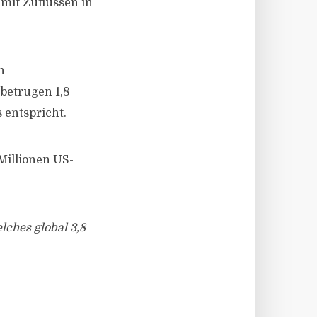
mit Zuflüssen in
n-
 betrugen 1,8
 entspricht.
Millionen US-
lches global 3,8