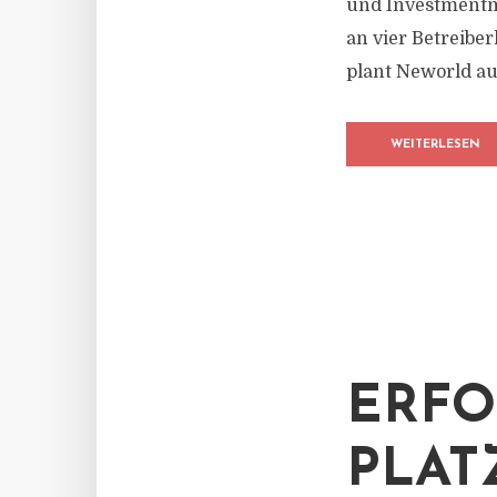
und Investmentm
an vier Betreibe
plant Neworld au
WEITERLESEN
ERFO
PLAT