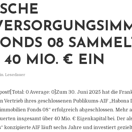
SCHE
VERSORGUNGSIMM
FONDS 08 SAMMEL
 40 MIO. € EIN
in. Lesedauer
s post![Total: 0 Average: 0]Zum 30. Juni 2025 hat die Fra
n Vertrieb ihres geschlossenen Publikums-AIF „Habona
mobilien Fonds 08“ erfolgreich abgeschlossen. Mehr al
uerten insgesamt über 40 Mio. € Eigenkapital bei. Der al
 konzipierte AIF läuft sechs Jahre und investiert gezielt 