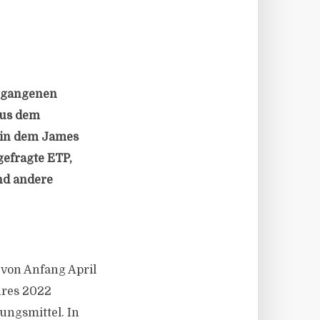
ergangenen
aus dem
 in dem James
gefragte ETP,
und andere
von Anfang April
hres 2022
ngsmittel. In