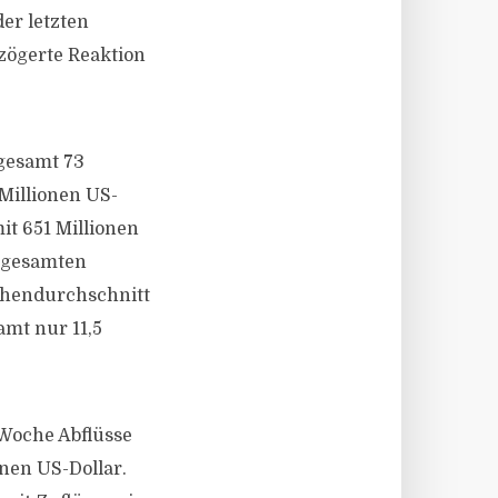
er letzten
zögerte Reaktion
sgesamt 73
 Millionen US-
it 651 Millionen
n gesamten
chendurchschnitt
mt nur 11,5
Woche Abflüsse
onen US-Dollar.