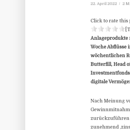
22. April 2022
2 M
Click to rate this 
[T
Anlageprodukte 
Woche Abflüsse i
wöchentlichen R
Butterfill, Head 
Investmentfonds 
digitale Vermöge
Nach Meinung von
Gewinnmitnahmen
zurückzuführen i
zunehmend ,zins