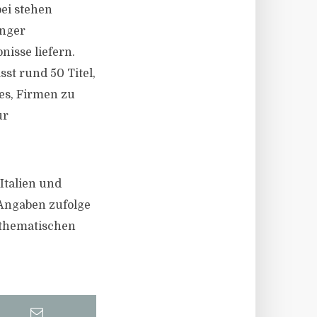
bei stehen
inger
nisse liefern.
st rund 50 Titel,
es, Firmen zu
ur
Italien und
 Angaben zufolge
n thematischen