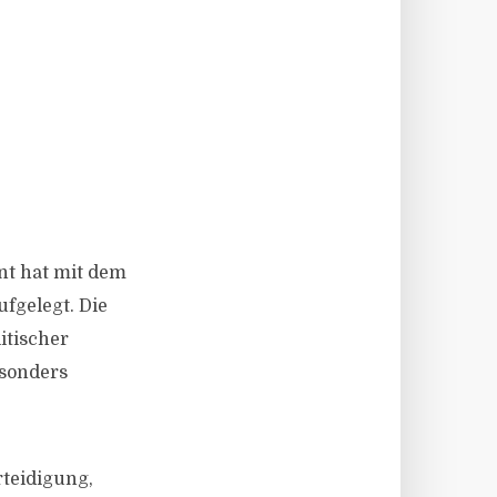
nt hat mit dem
fgelegt. Die
itischer
esonders
rteidigung,