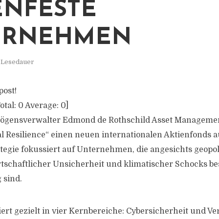
ENFESTE
ERNEHMEN
. Lesedauer
post!
otal:
0
Average:
0
]
mögensverwalter Edmond de Rothschild Asset Manageme
l Resilience“ einen neuen internationalen Aktienfonds au
tegie fokussiert auf Unternehmen, die angesichts geopol
schaftlicher Unsicherheit und klimatischer Schocks b
 sind.
ert gezielt in vier Kernbereiche: Cybersicherheit und Ve