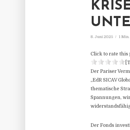
KRIS
UNT
8. Juni 2025
1 Min
Click to rate this 
[T
Der Pariser Ver
„EdR SICAV Globa
thematische Stra
Spannungen, wirt
widerstandsfähig
Der Fonds investi