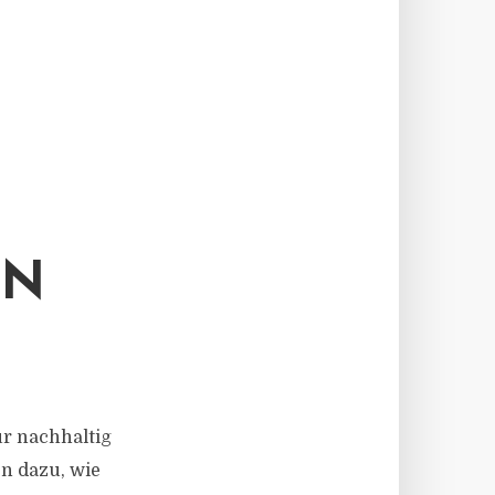
EN
ür nachhaltig
en dazu, wie