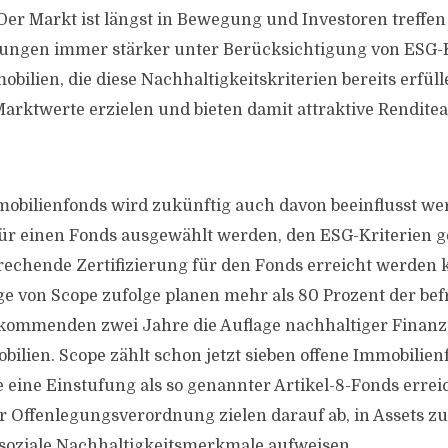
 Der Markt ist längst in Bewegung und Investoren treffen
ungen immer stärker unter Berücksichtigung von ESG-K
ilien, die diese Nachhaltigkeitskriterien bereits erfül
arktwerte erzielen und bieten damit attraktive Rendite
obilienfonds wird zukünftig auch davon beeinflusst wer
für einen Fonds ausgewählt werden, den ESG-Kriterien
rechende Zertifizierung für den Fonds erreicht werden 
e von Scope zufolge planen mehr als 80 Prozent der bef
 kommenden zwei Jahre die Auflage nachhaltiger Finanz
bilien. Scope zählt schon jetzt sieben offene Immobilien
ie eine Einstufung als so genannter Artikel-8-Fonds erre
r Offenlegungsverordnung zielen darauf ab, in Assets zu 
soziale Nachhaltigkeitsmerkmale aufweisen.