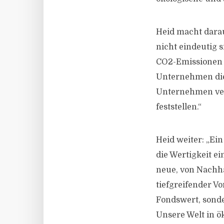
Heid macht darau
nicht eindeutig s
CO2-Emissionen k
Unternehmen dies
Unternehmen verw
feststellen.“
Heid weiter: „Ei
die Wertigkeit e
neue, von Nachha
tiefgreifender Vo
Fondswert, sonder
Unsere Welt in ö