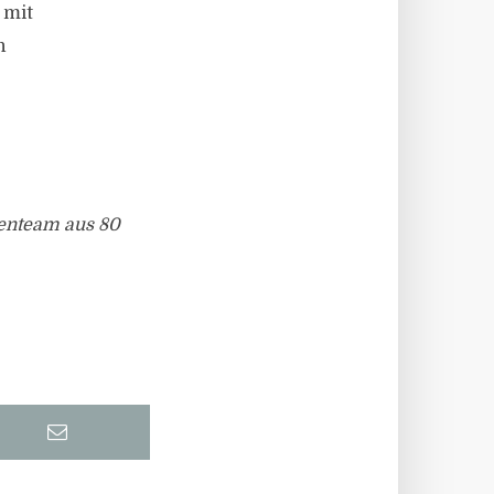
 mit
n
enteam aus 80