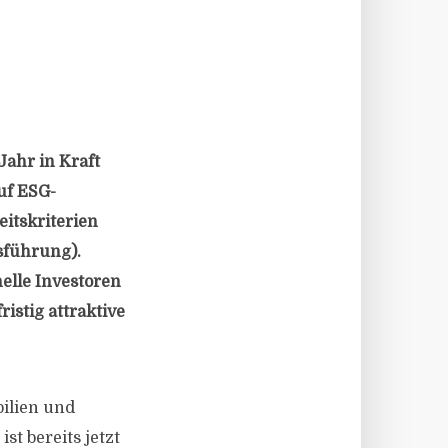
ahr in Kraft
auf ESG-
itskriterien
sführung).
elle Investoren
stig attraktive
bilien und
t bereits jetzt