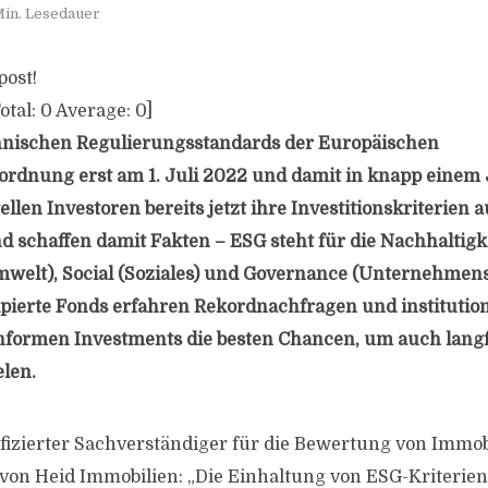
Min. Lesedauer
post!
otal:
0
Average:
0
]
chnischen Regulierungsstandards der Europäischen
rdnung erst am 1. Juli 2022 und damit in knapp einem J
ellen Investoren bereits jetzt ihre Investitionskriterien 
 schaffen damit Fakten – ESG steht für die Nachhaltigke
welt), Social (Soziales) und Governance (Unternehmen
pierte Fonds erfahren Rekordnachfragen und institution
formen Investments die besten Chancen, um auch langfri
elen.
ifizierter Sachverständiger für die Bewertung von Immo
on Heid Immobilien: „Die Einhaltung von ESG-Kriterien is