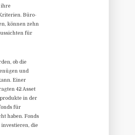
 ihre
riterien. Büro-
len, können zehn
aussichten für
den, ob die
 genügen und
kann. Einer
ragten 42 Asset
produkte in der
fonds für
icht haben. Fonds
investieren, die