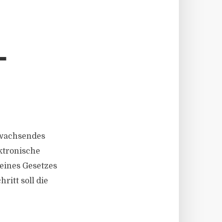
L
n wachsendes
ktronische
eines Gesetzes
ritt soll die