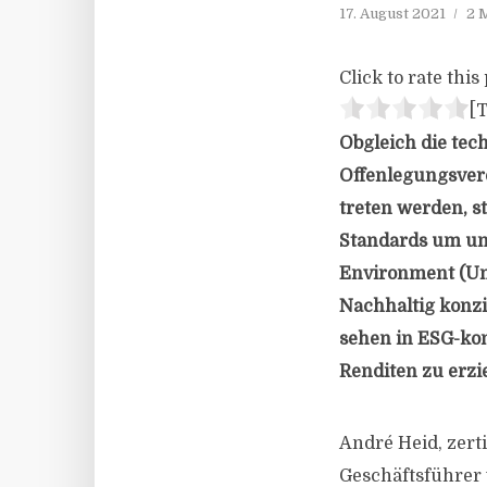
17. August 2021
2 
Click to rate this 
[T
Obgleich die te
Offenlegungsvero
treten werden, st
Standards um und
Environment (Um
Nachhaltig konzi
sehen in ESG-kon
Renditen zu erzi
André Heid, zert
Geschäftsführer v