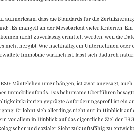
f aufmerksam, dass die Standards für die Zertifizieru
ind: „Es mangelt an der Messbarkeit vieler Kriterien. Ein 
önnen nicht zuverlässig ermittelt werden, weil die Date
 nicht hergibt. Wie nachhaltig ein Unternehmen oder 
altete Immobilie wirklich ist, lässt sich dadurch natü
n ESG-Mäntelchen umzuhängen, ist zwar angesagt, auch i
ines Immobilienfonds. Das behutsame Überführen besagte
ltigkeitskriterien geprägte Anforderungsprofil ist ein a
rgang. Er lohnt sich allerdings nicht nur in Hinblick auf
n vor allem in Hinblick auf das eigentliche Ziel der ESG
kologischer und sozialer Sicht zukunftsfähig zu entwick