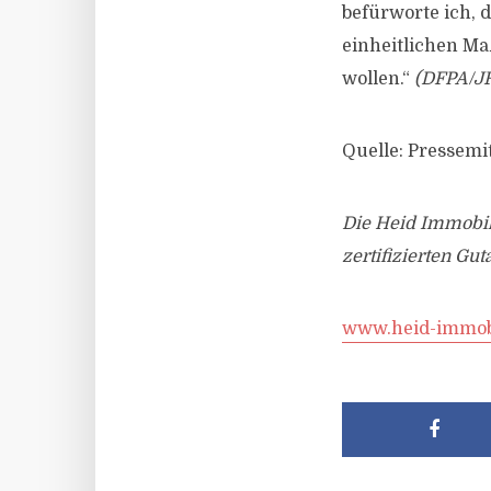
befürworte ich, 
einheitlichen M
wollen.“
(DFPA/JF
Quelle: Pressemi
Die Heid Immobi
zertifizierten Gut
www.heid-immob