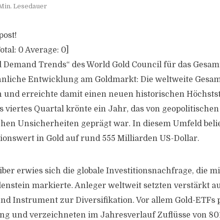
Min. Lesedauer
post!
otal:
0
Average:
0
]
d Demand Trends“ des World Gold Council für das Gesamt
nliche Entwicklung am Goldmarkt: Die weltweite Gesam
 und erreichte damit einen neuen historischen Höchsts
s viertes Quartal krönte ein Jahr, das von geopolitisch
chen Unsicherheiten geprägt war. In diesem Umfeld belie
tionswert in Gold auf rund 555 Milliarden US-Dollar.
iber erwies sich die globale Investitionsnachfrage, die m
enstein markierte. Anleger weltweit setzten verstärkt au
nd Instrument zur Diversifikation. Vor allem Gold-ETFs p
ng und verzeichneten im Jahresverlauf Zuflüsse von 80