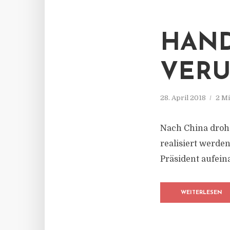
HAND
VERU
28. April 2018
2 Mi
Nach China drohe
realisiert werde
Präsident aufein
WEITERLESEN