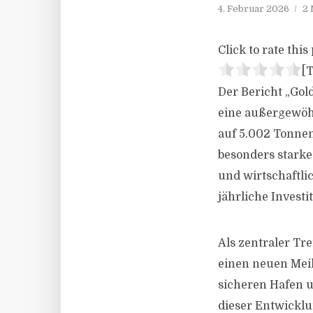
4. Februar 2026
2 
Click to rate this 
[T
Der Bericht „Gol
eine außergewöh
auf 5.002 Tonnen
besonders starke
und wirtschaftli
jährliche Investi
Als zentraler Tre
einen neuen Meil
sicheren Hafen u
dieser Entwicklu