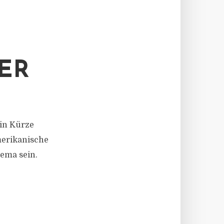
ER
 in Kürze
merikanische
hema sein.