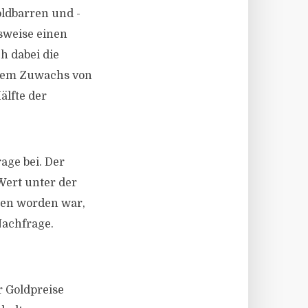
oldbarren und -
sweise einen
h dabei die
inem Zuwachs von
älfte der
age bei. Der
Wert unter der
tten worden war,
Nachfrage.
r Goldpreise