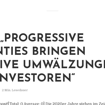
: „PROGRESSIVE
TIES BRINGEN
SIVE UMWÄLZUNG
INVESTOREN“
2 Min. Lesedauer
s post![Total: 0 Average: 0] Die 2020er Jahre stehen im Ze