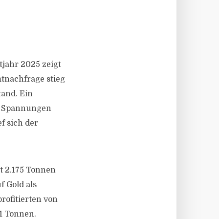
jahr 2025 zeigt
tnachfrage stieg
tand. Ein
en Spannungen
f sich der
it 2.175 Tonnen
f Gold als
rofitierten von
1 Tonnen.