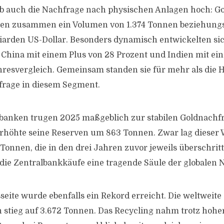
ieb auch die Nachfrage nach physischen Anlagen hoch: G
en zusammen ein Volumen von 1.374 Tonnen beziehung
liarden US-Dollar. Besonders dynamisch entwickelten sic
 China mit einem Plus von 28 Prozent und Indien mit e
hresvergleich. Gemeinsam standen sie für mehr als die H
frage in diesem Segment.
banken trugen 2025 maßgeblich zur stabilen Goldnachfr
r erhöhte seine Reserven um 863 Tonnen. Zwar lag dieser 
Tonnen, die in den drei Jahren zuvor jeweils überschri
die Zentralbankkäufe eine tragende Säule der globalen 
seite wurde ebenfalls ein Rekord erreicht. Die weltweite
stieg auf 3.672 Tonnen. Das Recycling nahm trotz hohe