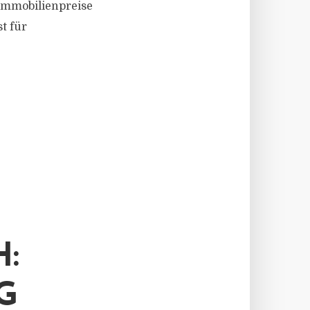
 Immobilienpreise
st für
:
G