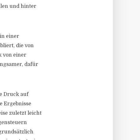
llen und hinter
in einer
liert, die von
 von einer
angsamer, dafür
he Druck auf
ie Ergebnisse
se zuletzt leicht
egensteuern
 grundsätzlich