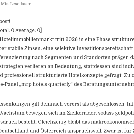
 Min. Lesedauer
post!
otal:
0
Average:
0
]
Hotelimmobilienmarkt tritt 2026 in eine Phase strukturel
er stabile Zinsen, eine selektive Investitionsbereitschaft
erenzierung nach Segmenten und Standorten prägen d
trategien verlieren an Bedeutung, stattdessen sind indiv
d professionell strukturierte Hotelkonzepte gefragt. Zu
e-Panel „mrp hotels quarterly“ des Beratungsunternehm
nssenkungen gilt demnach vorerst als abgeschlossen. Inf
 Wachstum bewegen sich im Zielkorridor, sodass geldpolit
druck besteht. Gleichzeitig bleibt das makroökonomis
Deutschland und Österreich anspruchsvoll. Zwar ist für