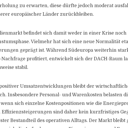
rholung zu erwarten, diese dürfte jedoch moderat ausfa
erer europäischer Länder zurückbleiben.
ienmarkt befindet sich damit weder in einer Krise noch 
stumsphase. Vielmehr hat sich eine neue Normalität etab
rungen geprägt ist. Während Südeuropa weiterhin stark
-Nachfrage profitiert, entwickelt sich der DACH-Raum l
weise stabil.
positiver Umsatzentwicklungen bleibt der wirtschaftlic
och. Insbesondere Personal- und Warenkosten belasten d
 wenn sich einzelne Kostenpositionen wie die Energieprei
 Effizienzsteigerungen sind daher kein kurzfristiges G
ter Bestandteil des operativen Alltags. Der Markt bleibt