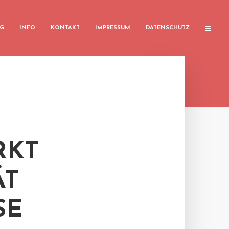
G
INFO
KONTAKT
IMPRESSUM
DATENSCHUTZ
RKT
ÄT
SE