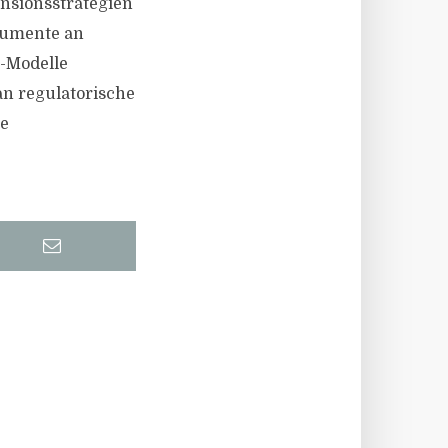
nsionsstrategien
rumente an
e-Modelle
n regulatorische
ne