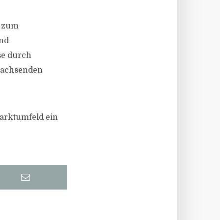
n zum
und
se durch
 wachsenden
Marktumfeld ein