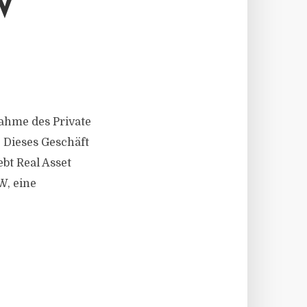
W
nahme des Private
. Dieses Geschäft
bt Real Asset
W, eine