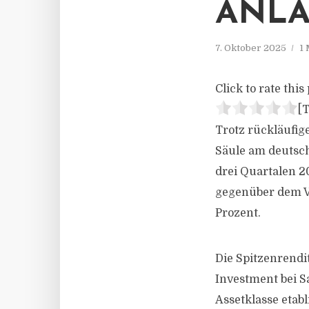
ANLA
7. Oktober 2025
1 
Click to rate this 
[T
Trotz rückläufig
Säule am deutsc
drei Quartalen 2
gegenüber dem Vo
Prozent.
Die Spitzenrendit
Investment bei Sa
Assetklasse etab