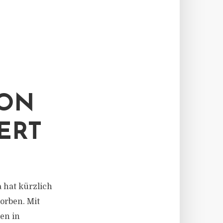
VON
ERT
a hat kürzlich
orben. Mit
en in