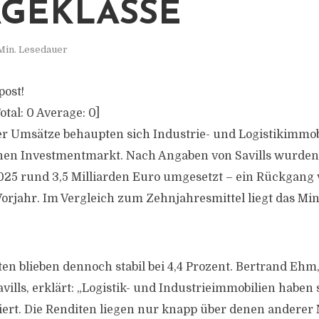
GEKLASSE
Min. Lesedauer
post!
otal:
0
Average:
0
]
er Umsätze behaupten sich Industrie- und Logistikimmobil
hen Investmentmarkt. Nach Angaben von Savills wurden 
025 rund 3,5 Milliarden Euro umgesetzt – ein Rückgang 
rjahr. Im Vergleich zum Zehnjahresmittel liegt das Min
en blieben dennoch stabil bei 4,4 Prozent. Bertrand Ehm,
vills, erklärt: „Logistik- und Industrieimmobilien haben 
liert. Die Renditen liegen nur knapp über denen anderer