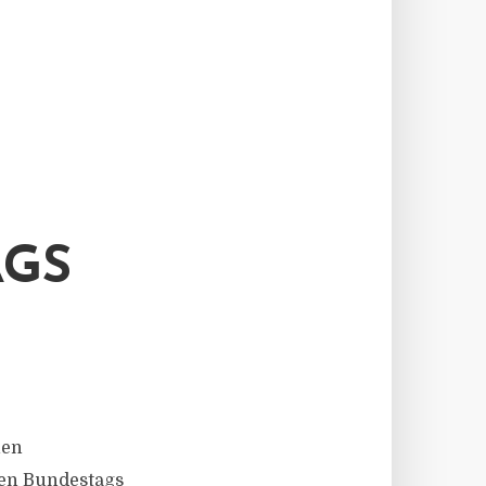
AGS
hen
hen Bundestags