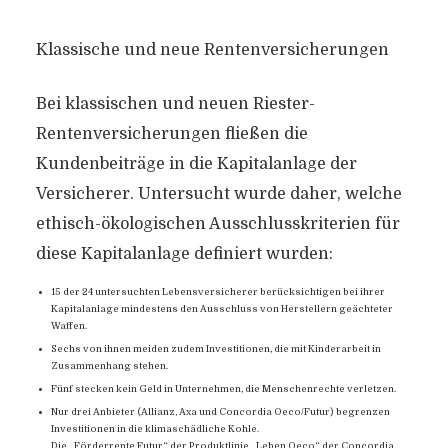
Klassische und neue Rentenversicherungen
Bei klassischen und neuen Riester-
Rentenversicherungen fließen die
Kundenbeiträge in die Kapitalanlage der
Versicherer. Untersucht wurde daher, welche
ethisch-ökologischen Ausschlusskriterien für
diese Kapitalanlage definiert wurden:
15 der 24 untersuchten Lebensversicherer berücksichtigen bei ihrer
Kapitalanlage mindestens den Ausschluss von Herstellern geächteter
Waffen.
Sechs von ihnen meiden zudem Investitionen, die mit Kinderarbeit in
Zusammenhang stehen.
Fünf stecken kein Geld in Unternehmen, die Menschenrechte verletzen.
Nur drei Anbieter (Allianz, Axa und Concordia Oeco/Futur) begrenzen
Investitionen in die klimaschädliche Kohle.
Die „Förderrente Futur“ der Produktlinie „Leben Oeco“ der Concordia