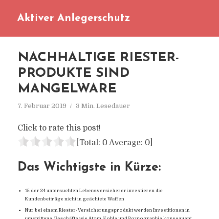
Aktiver Anlegerschutz
NACHHALTIGE RIESTER-
PRODUKTE SIND
MANGELWARE
7. Februar 2019
3 Min. Lesedauer
Click to rate this post!
[Total:
0
Average:
0
]
Das Wichtigste in Kürze:
15 der 24 untersuchten Lebensversicherer investieren die
Kundenbeiträge nicht in geächtete Waffen
Nur bei einem Riester-Versicherungsprodukt werden Investitionen in
umstrittene Geschäfte wie Atom, Kohle und Pornographie konsequent