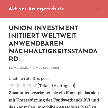
Aktiver Anlegerschutz
UNION INVESTMENT
INITIIERT WELTWEIT
ANWENDBAREN
NACHHALTIGKEITSSTANDA
RD
13. Mai 2020
3 Min. Lesedauer
Click to rate this post!
[Total:
0
Average:
0
]
Zusammen erarbeiten sie ein Konzept, das sich
mit Unterstützung des Fondsverbands BVI und
des Zentralen Immobilien Ausschuss (ZIA) zu